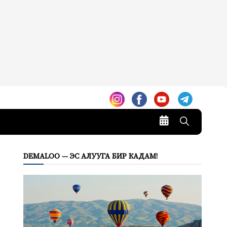
DEMALOO — ЭС АЛУУГА БИР КАДАМ!