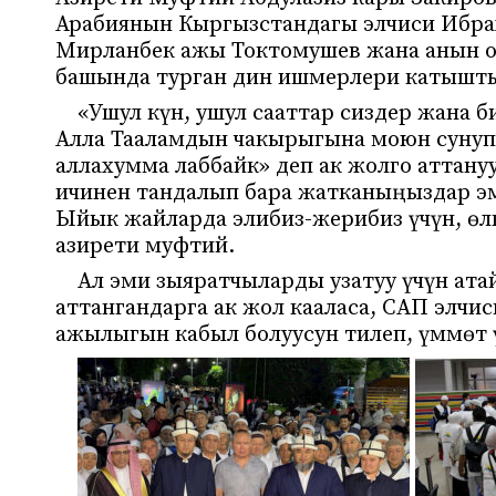
Арабиянын Кыргызстандагы элчиси Ибра
Мирланбек ажы Токтомушев жана анын о
башында турган дин ишмерлери катышт
«Ушул күн, ушул сааттар сиздер жана б
Алла Тааламдын чакырыгына моюн сунуп,
аллахумма лаббайк» деп ак жолго аттан
ичинен тандалып бара жатканыңыздар эм
Ыйык жайларда элибиз-жерибиз үчүн, өлк
азирети муфтий.
Ал эми зыяратчыларды узатуу үчүн ат
аттангандарга ак жол кааласа, САП элч
ажылыгын кабыл болуусун тилеп, үммөт ү