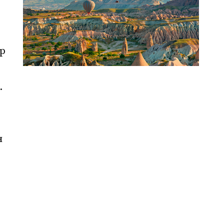
ер
.
н