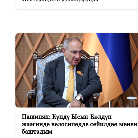
Пашинян: Күндү Ысык-Көлдүн
жээгинде велосипедде сейилдөө менен
баштадым