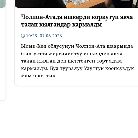
Чолпон-Атада ишкерди коркутуп акча
талап кылгандар кармалды
10:23 07.08.2026
Ысык-Көл облусунун Чолпон-Ата шаарында
6-августта жергиликтүү ишкерден акча
талап кылган деп шектелген төрт адам
кармалды. Бул тууралуу Улуттук коопсуздук
мамлекеттик