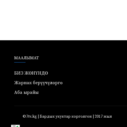
МААЛЫМАТ
БИЗ ЖӨНҮНДӨ
Жарнак берүүчүлөргө
Аба ырайы
©7tv.kg | Бардык укуктар корголгон | 2017 жыл