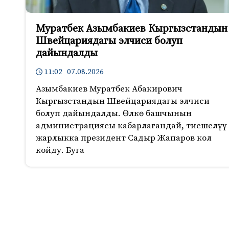
Муратбек Азымбакиев Кыргызстандын
Швейцариядагы элчиси болуп
дайындалды
11:02 07.08.2026
Азымбакиев Муратбек Абакирович
Кыргызстандын Швейцариядагы элчиси
болуп дайындалды. Өлкө башчынын
администрациясы кабарлагандай, тиешелүү
жарлыкка президент Садыр Жапаров кол
койду. Буга
715