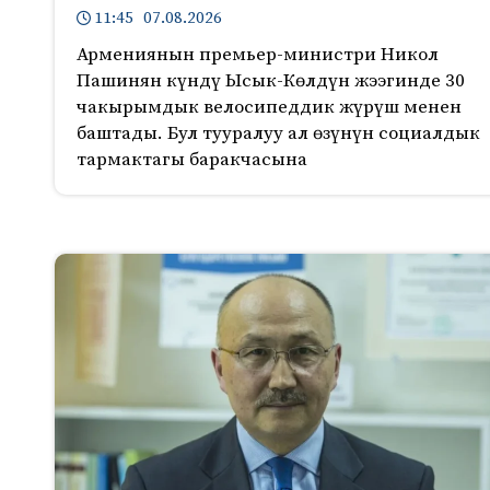
11:45 07.08.2026
Армениянын премьер-министри Никол
Пашинян күндү Ысык-Көлдүн жээгинде 30
чакырымдык велосипеддик жүрүш менен
баштады. Бул тууралуу ал өзүнүн социалдык
тармактагы баракчасына