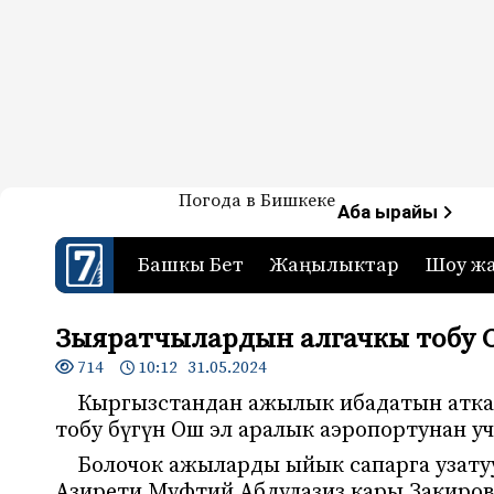
Жаңылыктар — Кыргызстан
Погода в Бишкеке
7-канал. Жаңылыктар 
Аба ырайы
Башкы Бет
Жаңылыктар
Шоу ж
Зыяратчылардын алгачкы тобу 
714
10:12 31.05.2024
Кыргызстандан ажылык ибадатын аткар
тобу бүгүн Ош эл аралык аэропортунан у
Болочок ажыларды ыйык сапарга узат
Азирети Муфтий Абдулазиз кары Закиро