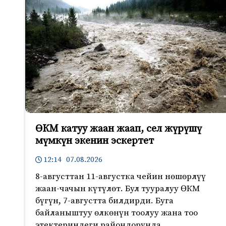
ӨКМ катуу жаан жаап, сел жүрүшү
мүмкүн экенин эскертет
12:14 07.08.2026
8-августтан 11-августка чейин нөшөрлүү
жаан-чачын күтүлөт. Бул тууралуу ӨКМ
бүгүн, 7-августта билдирди. Буга
байланыштуу өлкөнүн тоолуу жана тоо
этектериндеги райондорунда