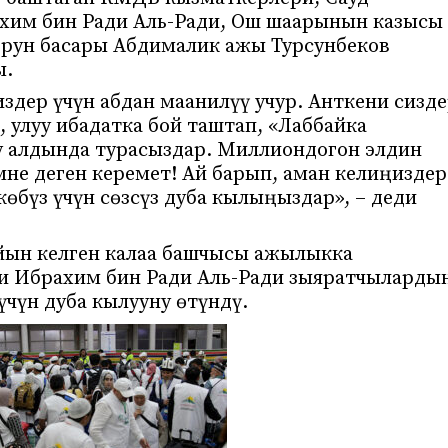
хим бин Ради Аль-Ради, Ош шаарынын казысы
рун басары Абдималик ажы Турсунбеков
ы.
издер үчүн абдан маанилүү учур. Анткени сизд
 улуу ибадатка бой таштап, «Лаббайка
уу алдында турасыздар. Миллиондогон элдин
не деген керемет! Ай барып, аман келиңиздер
өбүз үчүн сөзсүз дуба кылыңыздар», – деди
айын келген калаа башчысы ажылыкка
иси Ибрахим бин Ради Аль-Ради зыяратчыларды
чүн дуба кылууну өтүндү.