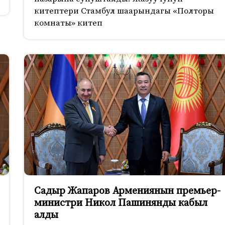
китептери Стамбул шаарындагы «Полторы
комнаты» китеп
Садыр Жапаров Армениянын премьер-
министри Никол Пашинянды кабыл
алды