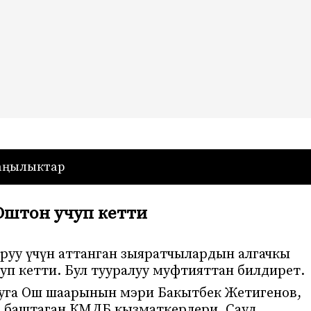
— Кыргызстан
аңылыктар
Оштон учуп кетти
уу үчүн аттанган зыяратчылардын алгачкы
чуп кетти. Бул тууралуу муфтияттан билдирет.
ууга Ош шаарынын мэри Бакытбек Жетигенов,
в баштаган КМДБ кызматкерлери, Сауд