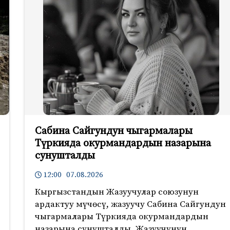
Сабина Сайгундун чыгармалары
Түркияда окурмандардын назарына
сунушталды
12:00 07.08.2026
Кыргызстандын Жазуучулар союзунун
ардактуу мүчөсү, жазуучу Сабина Сайгундун
чыгармалары Түркияда окурмандардын
назарына сунушталды. Жазуучунун