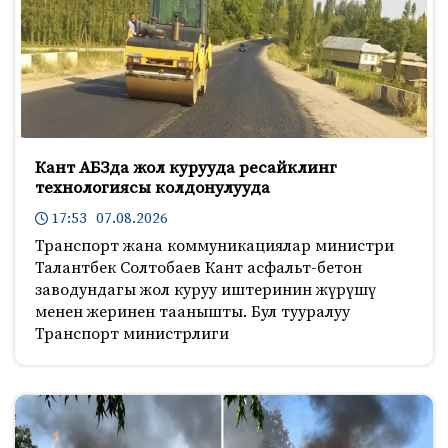
Кант АБЗда жол курууда ресайклинг
технологиясы колдонулууда
17:53 07.08.2026
Транспорт жана коммуникациялар министри
Талантбек Солтобаев Кант асфальт-бетон
заводундагы жол куруу иштеринин жүрүшү
менен жеринен таанышты. Бул тууралуу
Транспорт министрлиги