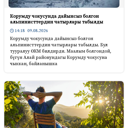
Корумду чокусунда дайынсыз болгон
альпинисттердин чатырлары табылды
14:18 09.08.2026
Корумду чокусунда дайынсыз болгон
альпинисттердин чатырлары табылды. Бул
тууралуу ӨКМ билдирди. Маалым болгондой,
бүгүн Алай районундагы Корумду чокусуна
чыккан, байланышка