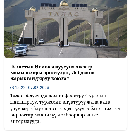
Таластын Өтмөк ашуусуна электр
мамычалары орнотулуп, 750 даана
жарыктандыруу коюлат
15:22 07.08.2026
Талас облусунда жол инфраструктурасын
жакшыртуу, туризмди өнүктүрүү жана калк
үчүн ыңгайлуу шарттарды түзүүгө багытталган
бир катар маанилүү долбоорлор ишке
ашырылууда.
645