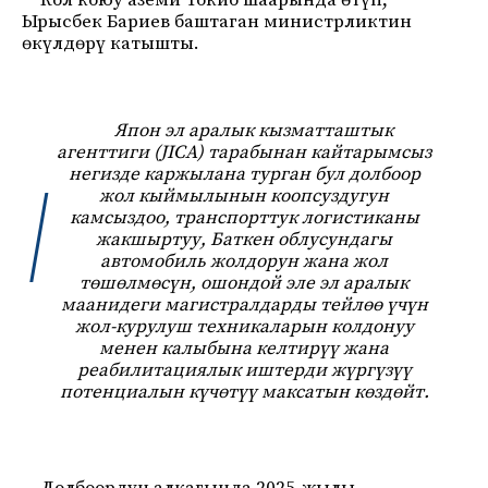
Кол коюу аземи Токио шаарында өтүп,
Ырысбек Бариев баштаган министрликтин
өкүлдөрү катышты.
Япон эл аралык кызматташтык
агенттиги (JICA) тарабынан кайтарымсыз
негизде каржылана турган бул долбоор
жол кыймылынын коопсуздугун
камсыздоо, транспорттук логистиканы
жакшыртуу, Баткен облусундагы
автомобиль жолдорун жана жол
төшөлмөсүн, ошондой эле эл аралык
маанидеги магистралдарды тейлөө үчүн
жол-курулуш техникаларын колдонуу
менен калыбына келтирүү жана
реабилитациялык иштерди жүргүзүү
потенциалын күчөтүү максатын көздөйт.