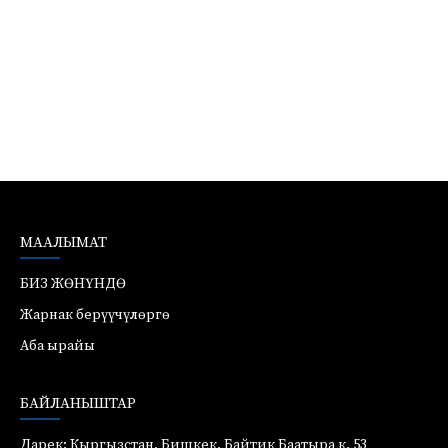
МААЛЫМАТ
БИЗ ЖӨНҮНДӨ
Жарнак берүүчүлөргө
Аба ырайы
БАЙЛАНЫШТАР
Дарек: Кыргызстан, Бишкек, Байтик Баатыра к. 53