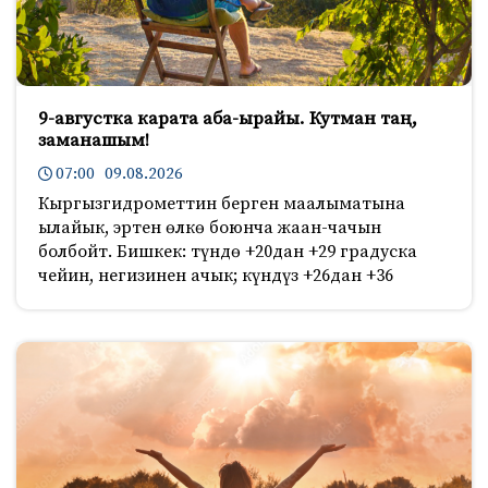
9-августка карата аба-ырайы. Кутман таң,
заманашым!
07:00 09.08.2026
Кыргызгидрометтин берген маалыматына
ылайык, эртен өлкө боюнча жаан-чачын
болбойт. Бишкек: түндө +20дан +29 градуска
чейин, негизинен ачык; күндүз +26дан +36