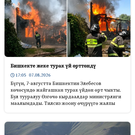
Бишкекте жеке турак үй өрттөндү
17:05 07.08.2026
Бүгүн, 7-августта Бишкектин Элебесов
көчөсүндө жайгашкан турак үйдөн өрт чыкты.
Бул тууралуу Өзгөчө кырдаалдар министрлиги
маалымдады. Тилсиз жоону өчүрүүгө жалпы