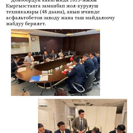
Долбоордун алкагында 2025-жылы
Кыргызстанга заманбап жол-курулуш
техникалары (48 даана), анын ичинде
асфальтобетон заводу жана таш майдалоочу
жабдуу берилет.