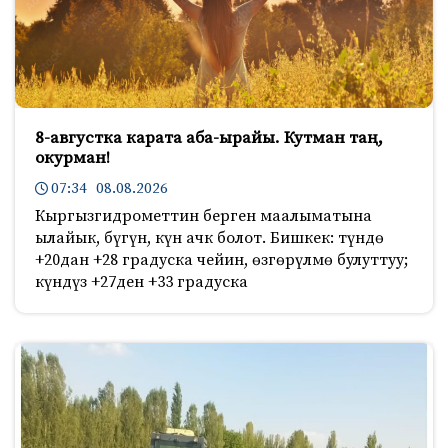
8-августка карата аба-ырайы. Кутман таң,
окурман!
07:34 08.08.2026
Кыргызгидрометтин берген маалыматына
ылайык, бүгүн, күн ачк болот. Бишкек: түндө
+20дан +28 градуска чейин, өзгөрүлмө булуттуу;
күндүз +27ден +33 градуска