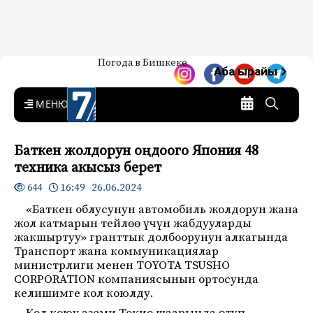
Жаңылыктар — Кыргызстан
Погода в Бишкеке
7-канал. Жаңылыктар —
Аба ырайы
Кыргызстан
MENU
Баткен жолдорун оңдоого Япония 48
техника акысыз берет
16:49 26.06.2024
644
«Баткен облусунун автомобиль жолдорун жана
жол катмарын тейлөө үчүн жабдууларды
жакшыртуу» гранттык долбоорунун алкагында
Транспорт жана коммуникациялар
министрлиги менен TOYOTA TSUSHO
CORPORATION компаниясынын ортосунда
келишимге кол коюлду.