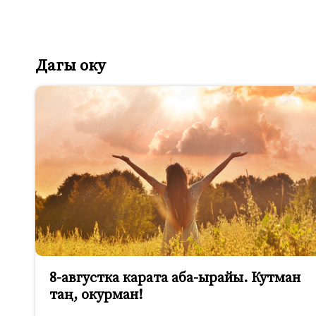
Дагы оку
8-августка карата аба-ырайы. Кутман
таң, окурман!