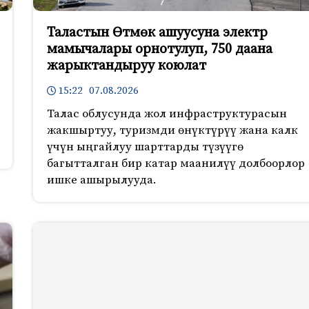
Таластын Өтмөк ашуусуна электр
мамычалары орнотулуп, 750 даана
жарыктандыруу коюлат
15:22 07.08.2026
Талас облусунда жол инфраструктурасын
жакшыртуу, туризмди өнүктүрүү жана калк
үчүн ыңгайлуу шарттарды түзүүгө
багытталган бир катар маанилүү долбоорлор
ишке ашырылууда.