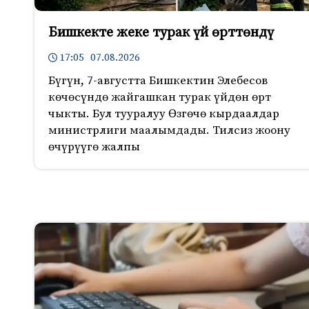
Бишкекте жеке турак үй өрттөндү
17:05 07.08.2026
Бүгүн, 7-августта Бишкектин Элебесов
көчөсүндө жайгашкан турак үйдөн өрт
чыкты. Бул тууралуу Өзгөчө кырдаалдар
министрлиги маалымдады. Тилсиз жоону
өчүрүүгө жалпы