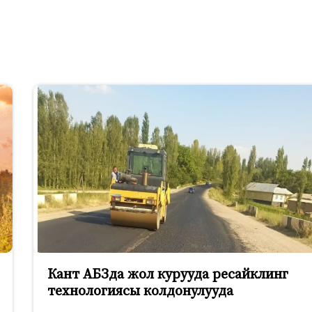
Кант АБЗда жол курууда ресайклинг
технологиясы колдонулууда