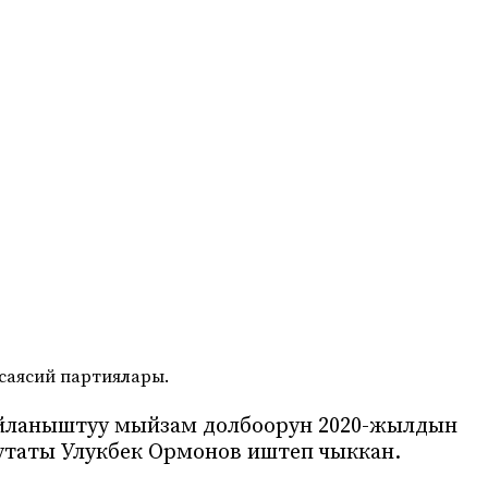
саясий партиялары.
айланыштуу мыйзам долбоорун 2020-жылдын
утаты Улукбек Ормонов иштеп чыккан.