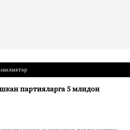
— Кыргызстан
аңылыктар
шкан партияларга 5 млндон