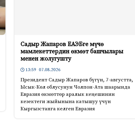
Садыр Жапаров ЕАЭБге мүчө
мамлекеттердин өкмөт башчылары
менен жолугушту
13:59 07.08.2026
Президент Садыр Жапаров бүгүн, 7-августта,
Ысык-Көл облусунун Чолпон-Ата шаарында
Евразия өкмөттөр аралык кеңешинин
кезектеги жыйынына катышуу үчүн
Кыргызстанга келген Евразия