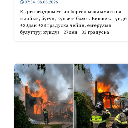
07:34 08.08.2026
Кыргызгидрометтин берген маалыматына
ылайык, бүгүн, күн ачк болот. Бишкек: түндө
+20дан +28 градуска чейин, өзгөрүлмө
булуттуу; күндүз +27ден +33 градуска