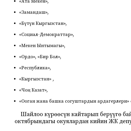
«Ата Мекен»,
«Замандаш»,
«Бүтүн Кыргызстан»,
«Социал-Демократтар»,
«Мекен Ынтымагы»,
«Ордо», «Бир Бол»,
«Республика»,
«Кыргызстан» ,
«Чоң Казат»,
«Ооган жана башка согуштардын ардагерлери» 
Шайлоо күрөөсүн кайтарып берүүгө б
октябрындагы окуялардан кийин ЖК деп