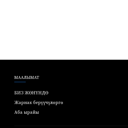
МААЛЫМАТ
БИЗ ЖӨНҮНДӨ
Жарнак берүүчүлөргө
Аба ырайы