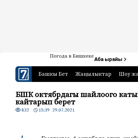
Жаңылыктар — Кыргызстан
Погода в Бишкеке
7-канал. Жаңылыктар 
Аба ырайы
Башкы Бет
Жаңылыктар
Шоу ж
БШК октябрдагы шайлоого каты
кайтарып берет
832
15:39 29.07.2021