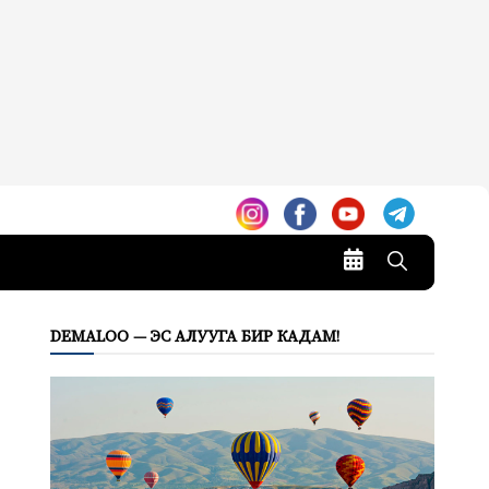
DEMALOO — ЭС АЛУУГА БИР КАДАМ!