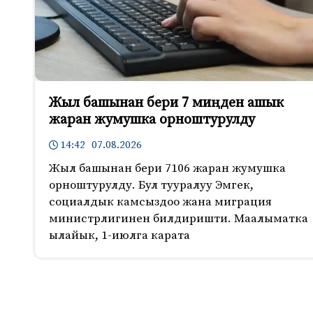
Жыл башынан бери 7 миңден ашык
жаран жумушка орноштурулду
14:42 07.08.2026
Жыл башынан бери 7106 жаран жумушка
орноштурулду. Бул тууралуу Эмгек,
социалдык камсыздоо жана миграция
министрлигинен билдиришти. Маалыматка
ылайык, 1-июлга карата
833