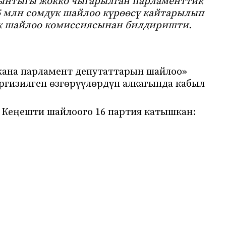
йынтыгы жокко чыгарылган парламенттик
5 млн сомдук шайлоо күрөөсү кайтарылып
дук шайлоо комиссиясынан билдиришти.
ана парламент депутаттарын шайлоо»
гизилген өзгөрүүлөрдүн алкагында кабыл
Кеңешти шайлоого 16 партия катышкан: