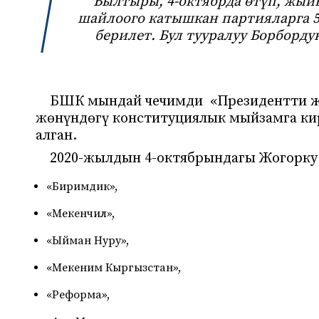
Былтыры, 4-октябрда өтүп, жы
шайлоого катышкан партияларга 
берилет. Бул тууралуу Борбор
БШК мындай чечимди «Президентти ж
жөнүндөгү конституциялык мыйзамга кир
алган.
2020-жылдын 4-октябрындагы Жогорку 
«Биримдик»,
«Мекенчил»,
«Ыйман Нуру»,
«Мекеним Кыргызстан»,
«Реформа»,