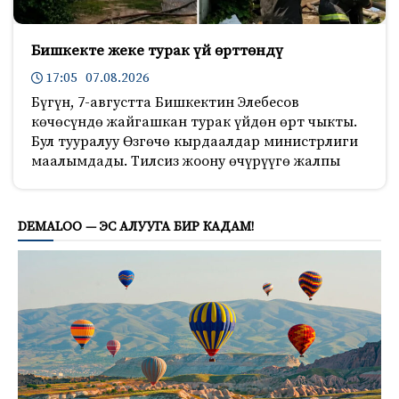
Бишкекте жеке турак үй өрттөндү
17:05 07.08.2026
Бүгүн, 7-августта Бишкектин Элебесов
көчөсүндө жайгашкан турак үйдөн өрт чыкты.
Бул тууралуу Өзгөчө кырдаалдар министрлиги
маалымдады. Тилсиз жоону өчүрүүгө жалпы
800
DEMALOO — ЭС АЛУУГА БИР КАДАМ!