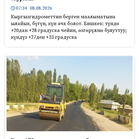
07:34 08.08.2026
Кыргызгидрометтин берген маалыматына
ылайык, бүгүн, күн ачк болот. Бишкек: түндө
+20дан +28 градуска чейин, өзгөрүлмө булуттуу;
күндүз +27ден +33 градуска