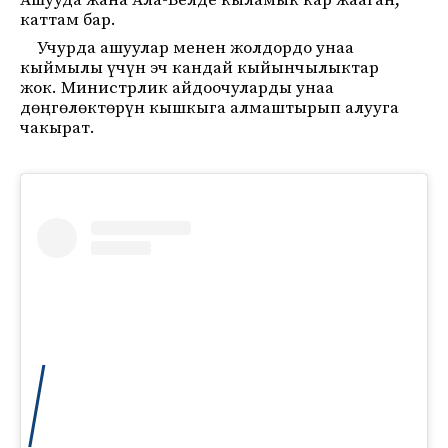
Ашууда жана Ала-Белде кыламык кар жааган,
каттам бар.
Учурда ашуулар менен жолдордо унаа
кыймылы үчүн эч кандай кыйынчылыктар
жок. Министрлик айдоочуларды унаа
дөңгөлөктөрүн кышкыга алмаштырып алууга
чакырат.