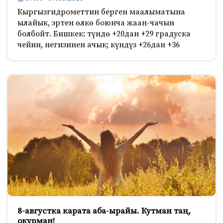
Кыргызгидрометтин берген маалыматына
ылайык, эртен өлкө боюнча жаан-чачын
болбойт. Бишкек: түндө +20дан +29 градуска
чейин, негизинен ачык; күндүз +26дан +36
8-августка карата аба-ырайы. Кутман таң,
окурман!