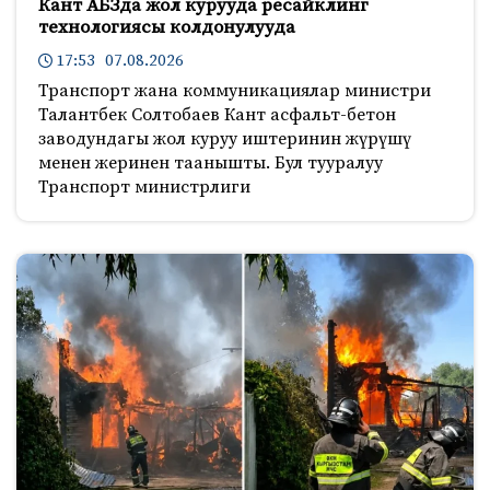
Кант АБЗда жол курууда ресайклинг
технологиясы колдонулууда
17:53 07.08.2026
Транспорт жана коммуникациялар министри
Талантбек Солтобаев Кант асфальт-бетон
заводундагы жол куруу иштеринин жүрүшү
менен жеринен таанышты. Бул тууралуу
Транспорт министрлиги