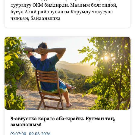
тууралуу ӨКМ билдирди. Маалым болгондой,
бүгүн Алай районундагы Корумду чокусуна
чыккан, байланышка
9-августка карата аба-ырайы. Кутман таң,
заманашым!
07:00 09.08.2026