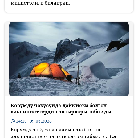
министрлиги билдирди.
Корумду чокусунда дайынсыз болгон
альпинисттердин чатырлары табылды
14:18 09.08.2026
Корумду чокусунда дайынсыз болгон
альпинисттердин чатырлары табылды. Бул