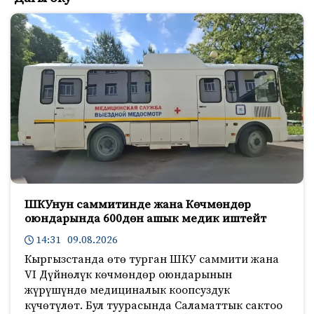
b
t
k
o
e
l
o
r
a
k
s
s
n
i
k
i
ШКУнун саммитинде жана Көчмөндөр
оюндарында 600дөн ашык медик иштейт
14:31 09.08.2026
Кыргызстанда өтө турган ШКУ саммити жана
VI Дүйнөлүк көчмөндөр оюндарынын
жүрүшүндө медициналык коопсуздук
күчөтүлөт. Бул туурасында Саламаттык сактоо