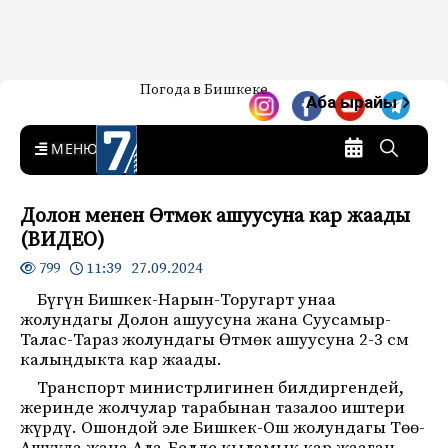
Жаңылыктар — Кыргызстан
Погода в Бишкеке
7-канал. Жаңылыктар —
Аба ырайы
Кыргызстан
MENU
Долон менен Өтмөк ашуусуна кар жаады
(ВИДЕО)
11:39 27.09.2024
799
Бүгүн Бишкек-Нарын-Торугарт унаа
жолундагы Долон ашуусуна жана Суусамыр-
Талас-Тараз жолундагы Өтмөк ашуусуна 2-3 см
калыңдыкта кар жаады.
Транспорт министрлигинен билдиргендей,
жеринде жолчулар тарабынан тазалоо иштери
жүрдү. Ошондой эле Бишкек-Ош жолундагы Төө-