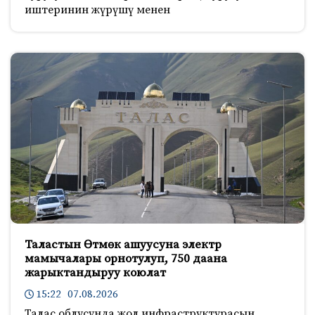
иштеринин жүрүшү менен
Таластын Өтмөк ашуусуна электр
мамычалары орнотулуп, 750 даана
жарыктандыруу коюлат
15:22 07.08.2026
Талас облусунда жол инфраструктурасын