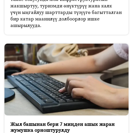
жакшыртуу, туризмди өнүктүрүү жана калк
үчүн ыңгайлуу шарттарды түзүүгө багытталган
бир катар маанилүү долбоорлор ишке
ашырылууда.
Жыл башынан бери 7 миңден ашык жаран
жумушка орноштурулду