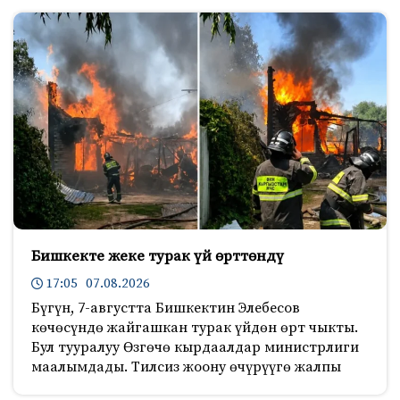
Бишкекте жеке турак үй өрттөндү
17:05 07.08.2026
Бүгүн, 7-августта Бишкектин Элебесов
көчөсүндө жайгашкан турак үйдөн өрт чыкты.
Бул тууралуу Өзгөчө кырдаалдар министрлиги
маалымдады. Тилсиз жоону өчүрүүгө жалпы