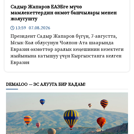
Садыр Жапаров ЕАЭБге мүчө
мамлекеттердин өкмөт башчылары менен
жолугушту
13:59 07.08.2026
Президент Садыр Жапаров бүгүн, 7-августта,
Ысык-Көл облусунун Чолпон-Ата шаарында
Евразия өкмөттөр аралык кеңешинин кезектеги
жыйынына катышуу үчүн Кыргызстанга келген
Евразия
149
DEMALOO — ЭС АЛУУГА БИР КАДАМ!