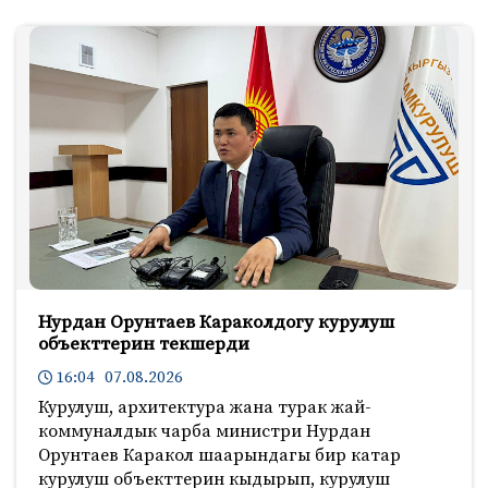
Нурдан Орунтаев Караколдогу курулуш
объекттерин текшерди
16:04 07.08.2026
Курулуш, архитектура жана турак жай-
коммуналдык чарба министри Нурдан
Орунтаев Каракол шаарындагы бир катар
курулуш объекттерин кыдырып, курулуш