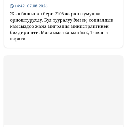
14:42 07.08.2026
Жыл башынан бери 7106 жаран жумушка
орноштурулду. Бул тууралуу Эмгек, социалдык
камсыздоо жана миграция министрлигинен
билдиришти. Маалыматка ылайык, 1-июлга
карата