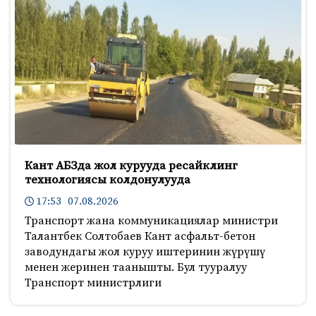
o
r
a
k
s
s
n
i
k
i
Кант АБЗда жол курууда ресайклинг
технологиясы колдонулууда
17:53 07.08.2026
Транспорт жана коммуникациялар министри
Талантбек Солтобаев Кант асфальт-бетон
заводундагы жол куруу иштеринин жүрүшү
менен жеринен таанышты. Бул тууралуу
Транспорт министрлиги