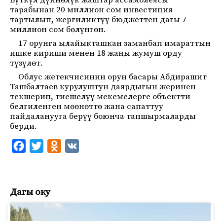
Бүткүл дүйнөлүк жаштар ассамблеясы
тарабынан 20 миллион сом инвестиция
тартылып, жергиликтүү бюджеттен дагы 7
миллион сом бөлүнгөн.
17 орунга ылайыкташкан заманбап имараттын
ишке кириши менен 18 жаңы жумуш орду
түзүлөт.
Облус жетекчисинин орун басары Абдирашит
Ташбалтаев курулуштун даярдыгын жеринен
текшерип, тиешелүү мекемелерге объектти
белгиленген мөөнөттө жана сапаттуу
пайдаланууга берүү боюнча тапшырмаларды
берди.
F
T
O
V
a
w
d
K
c
i
n
e
t
o
Дагы оку
b
t
k
o
e
l