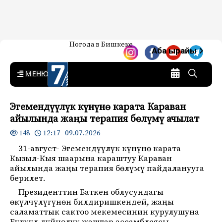
Жаңылыктар — Кыргызстан
Погода в Бишкеке
7-канал. Жаңылыктар —
Аба ырайы
Кыргызстан
MENU
Эгемендүүлүк күнүнө карата Караван
айылында жаңы терапия бөлүмү ачылат
12:17 09.07.2026
148
31-август- Эгемендүүлүк күнүнө карата
Кызыл-Кыя шаарына караштуу Караван
айылында жаңы терапия бөлүмү пайдаланууга
берилет.
Президенттин Баткен облусундагы
өкүлчүлүгүнөн билдиришкендей, жаңы
саламаттык сактоо мекемесинин курулушуна