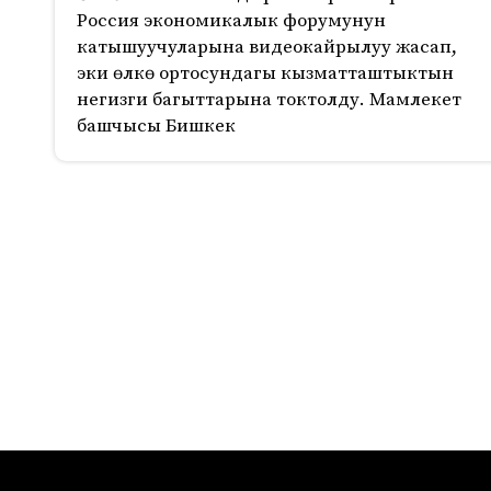
Россия экономикалык форумунун
катышуучуларына видеокайрылуу жасап,
эки өлкө ортосундагы кызматташтыктын
негизги багыттарына токтолду. Мамлекет
башчысы Бишкек
685