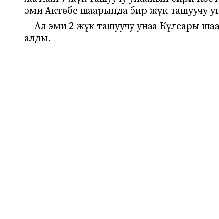
эми Актөбе шаарында бир жүк ташуучу ун
Ал эми 2 жүк ташуучу унаа Күлсары шаа
алды.