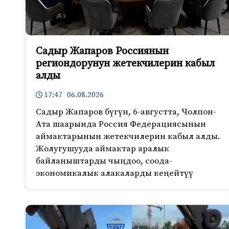
Садыр Жапаров Россиянын
региондорунун жетекчилерин кабыл
алды
17:47 06.08.2026
Садыр Жапаров бүгүн, 6-августта, Чолпон-
Ата шаарында Россия Федерациясынын
аймактарынын жетекчилерин кабыл алды.
Жолугушууда аймактар аралык
байланыштарды чыңдоо, соода-
экономикалык алакаларды кеңейтүү