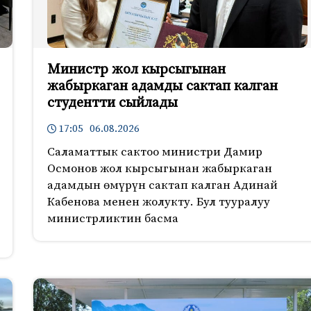
Министр жол кырсыгынан
жабыркаган адамды сактап калган
студентти сыйлады
17:05 06.08.2026
Саламаттык сактоо министри Дамир
Осмонов жол кырсыгынан жабыркаган
адамдын өмүрүн сактап калган Адинай
Кабенова менен жолукту. Бул тууралуу
министрликтин басма