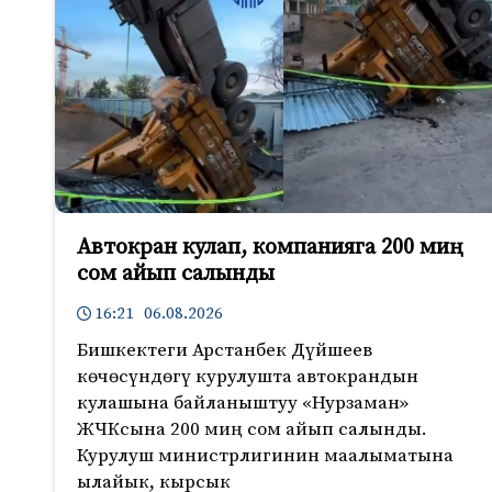
Автокран кулап, компанияга 200 миң
сом айып салынды
16:21 06.08.2026
Бишкектеги Арстанбек Дүйшеев
көчөсүндөгү курулушта автокрандын
кулашына байланыштуу «Нурзаман»
ЖЧКсына 200 миң сом айып салынды.
Курулуш министрлигинин маалыматына
ылайык, кырсык