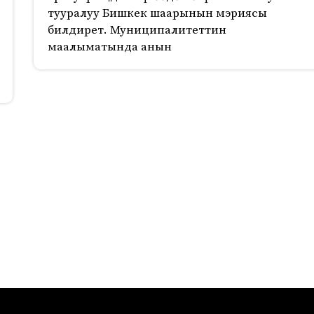
тууралуу Бишкек шаарынын мэриясы
билдирет. Муниципалитеттин
маалыматында анын