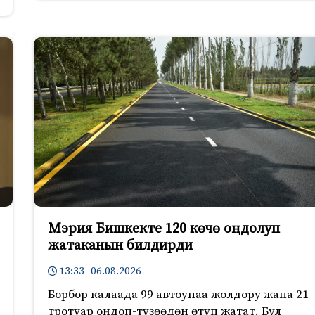
Мэрия Бишкекте 120 көчө оңдолуп
жатаканын билдирди
13:33 06.08.2026
Борбор калаада 99 автоунаа жолдору жана 21
тротуар оңдоп-түзөөдөн өтүп жатат. Бул