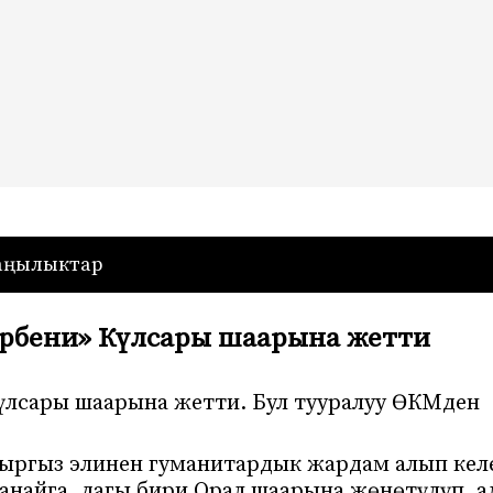
— Кыргызстан
аңылыктар
ербени» Күлсары шаарына жетти
үлсары шаарына жетти. Бул тууралуу ӨКМден
 кыргыз элинен гуманитардык жардам алып кел
анайга, дагы бири Орал шаарына жөнөтүлүп, а