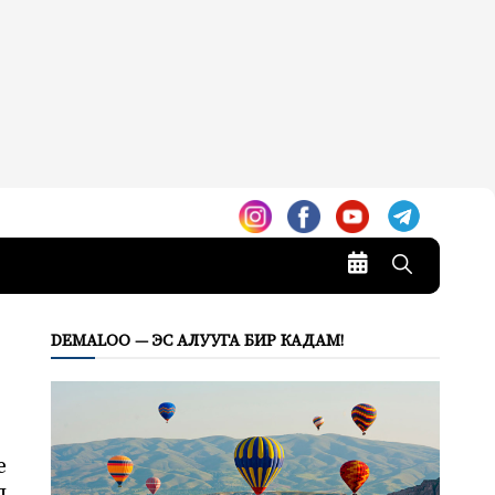
DEMALOO — ЭС АЛУУГА БИР КАДАМ!
е
л