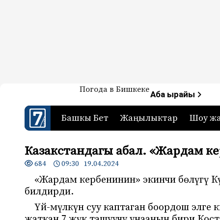
Жаңылыктар — Кыргызстан
Погода в Бишкеке
7-канал. Жаңылыктар 
Аба ырайы
Башкы Бет
Жаңылыктар
Шоу ж
Казакстандагы абал. «Жардам к
684
09:30 19.04.2024
«Жардам кербенинин» экинчи бөлүгү К
билдирди.
Үй-мүлкүн суу каптаган боордош элге
жаткан 7 жүк ташуучу унаанын бири Кост