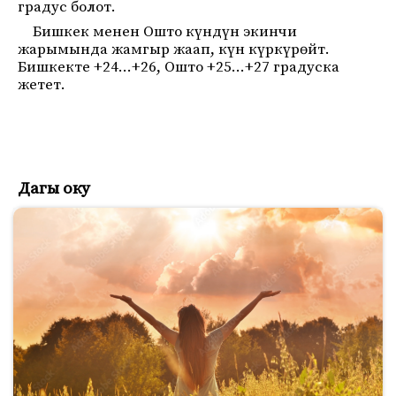
градус болот.
Бишкек менен Ошто күндүн экинчи
жарымында жамгыр жаап, күн күркүрөйт.
Бишкекте +24…+26, Ошто +25…+27 градуска
жетет.
Дагы оку