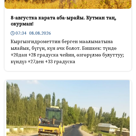
8-августка карата аба-ырайы. Кутман таң,
окурман!
07:34 08.08.2026
Кыргызгидрометтин берген маалыматына
ылайык, бүгүн, күн ачк болот. Бишкек: түндө
+20дан +28 градуска чейин, өзгөрүлмө булуттуу;
күндүз +27ден +33 градуска