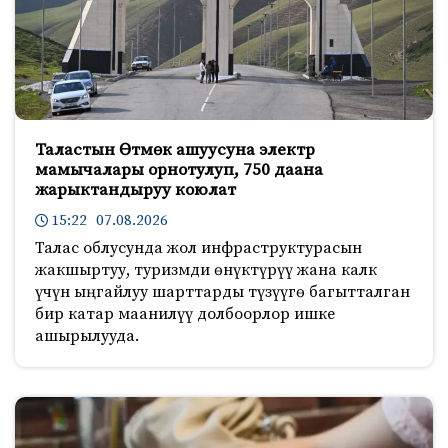
Таластын Өтмөк ашуусуна электр
мамычалары орнотулуп, 750 даана
жарыктандыруу коюлат
15:22 07.08.2026
Талас облусунда жол инфраструктурасын
жакшыртуу, туризмди өнүктүрүү жана калк
үчүн ыңгайлуу шарттарды түзүүгө багытталган
бир катар маанилүү долбоорлор ишке
ашырылууда.