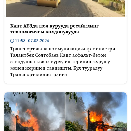
Кант АБЗда жол курууда ресайклинг
технологиясы колдонулууда
17:53 07.08.2026
Транспорт жана коммуникациялар министри
Талантбек Солтобаев Кант асфальт-бетон
заводундагы жол куруу иштеринин жүрүшү
менен жеринен таанышты. Бул тууралуу
Транспорт министрлиги