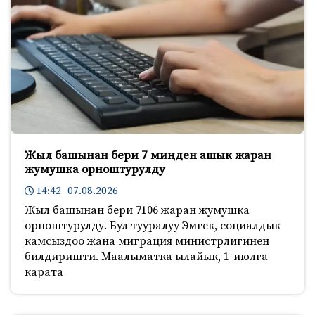
Жыл башынан бери 7 миңден ашык жаран
жумушка орноштурулду
14:42 07.08.2026
Жыл башынан бери 7106 жаран жумушка
орноштурулду. Бул тууралуу Эмгек, социалдык
камсыздоо жана миграция министрлигинен
билдиришти. Маалыматка ылайык, 1-июлга
карата