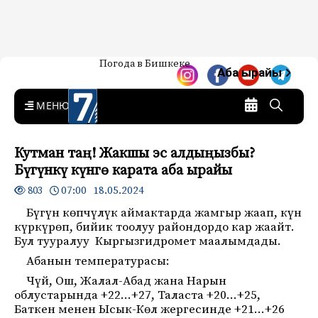
Жаңылыктар — Кыргызстан
Погода в Бишкеке
7-канал. Жаңылыктар —
Аба ырайы
Кыргызстан
MENU
Кутман таң! Жакшы эс алдыңызбы?
Бүгүнкү күнгө карата аба ырайы
07:00 18.05.2024
803
Бүгүн көпчүлүк аймактарда жамгыр жаап, күн
күркүрөп, бийик тоолуу райондордо кар жаайт.
Бул тууралуу
Кыргызгидромет маалымдады.
Абанын температурасы:
Чүй, Ош, Жалал-Абад жана Нарын
облустарында +22…+27, Таласта +20…+25,
Баткен менен Ысык-Көл жергесинде +21…+26