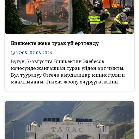
Бишкекте жеке турак үй өрттөндү
17:05 07.08.2026
Бүгүн, 7-августта Бишкектин Элебесов
көчөсүндө жайгашкан турак үйдөн өрт чыкты.
Бул тууралуу Өзгөчө кырдаалдар министрлиги
маалымдады. Тилсиз жоону өчүрүүгө жалпы