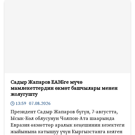
Садыр Жапаров ЕАЭБге мүчө
мамлекеттердин өкмөт башчылары менен
жолугушту
13:59 07.08.2026
Президент Садыр Жапаров бүгүн, 7-августта,
Ысык-Көл облусунун Чолпон-Ата шаарында
Евразия өкмөттөр аралык кеңешинин кезектеги
жыйынына катышуу үчүн Кыргызстанга келген