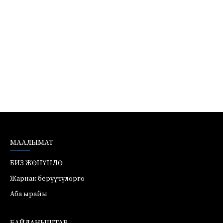
МААЛЫМАТ
БИЗ ЖӨНҮНДӨ
Жарнак берүүчүлөргө
Аба ырайы
БАЙЛАНЫШТАР