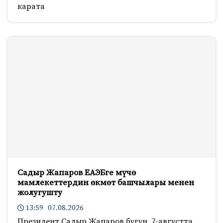
карата
Садыр Жапаров ЕАЭБге мүчө
мамлекеттердин өкмөт башчылары менен
жолугушту
13:59 07.08.2026
Президент Садыр Жапаров бүгүн, 7-августта,