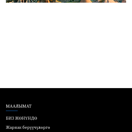
МААЛЫМАТ
БИЗ ЖӨНҮНДӨ
Жарнак берүүчүлөргө