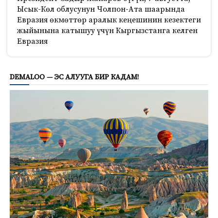
Ысык-Көл облусунун Чолпон-Ата шаарында
Евразия өкмөттөр аралык кеңешинин кезектеги
жыйынына катышуу үчүн Кыргызстанга келген
Евразия
170
DEMALOO — ЭС АЛУУГА БИР КАДАМ!