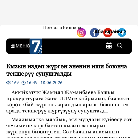
Жаңылыктар — Кыргызстан
Погода в Бишкеке
7-канал. Жаңылыктар —
Аба ырайы
Кыргызстан
MENU
Кызын издеп жүргөн эненин иши боюнча
текшерүү сунушталды
16:49 18.06.2026
169
Акыйкатчы Жамиля Жаманбаева Башкы
прокуратурага жана ИИМге кайрылып, баласын
көрө албай жүргөн жарандын арызы боюнча тез
арада текшерүү жүргүзүүнү сунуштады.
Маалыматка ылайык, аял мурдагы күйөөсү сот
чечимине карабастан кызын жашырып
жүргөнүн билдирген. Сот баланы апасынын