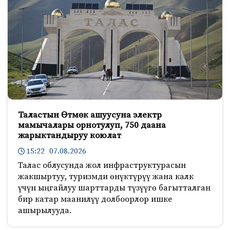
Таластын Өтмөк ашуусуна электр
мамычалары орнотулуп, 750 даана
жарыктандыруу коюлат
15:22 07.08.2026
Талас облусунда жол инфраструктурасын
жакшыртуу, туризмди өнүктүрүү жана калк
үчүн ыңгайлуу шарттарды түзүүгө багытталган
бир катар маанилүү долбоорлор ишке
ашырылууда.