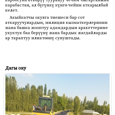
кароосуна өткөрүү тууралуу чечим чыгарганына
карабастан, ал бүгүнкү күнгө чейин аткарылбай
келет.
Акыйкатчы окуяга тиешеси бар сот
аткаруучулардын, милиция кызматкерлеринин
жана башка жооптуу адамдардын аракеттерине
укуктук баа берүүнү жана бардык жагдайларды
ар тараптуу иликтөөнү сунуштады.
Дагы оку