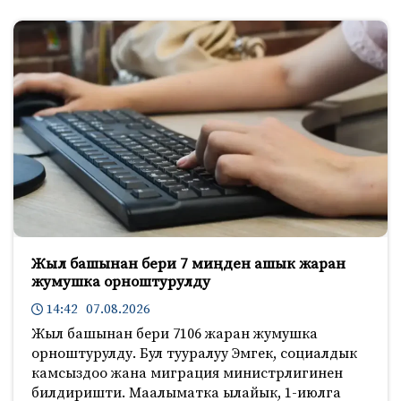
Жыл башынан бери 7 миңден ашык жаран
жумушка орноштурулду
14:42 07.08.2026
Жыл башынан бери 7106 жаран жумушка
орноштурулду. Бул тууралуу Эмгек, социалдык
камсыздоо жана миграция министрлигинен
билдиришти. Маалыматка ылайык, 1-июлга