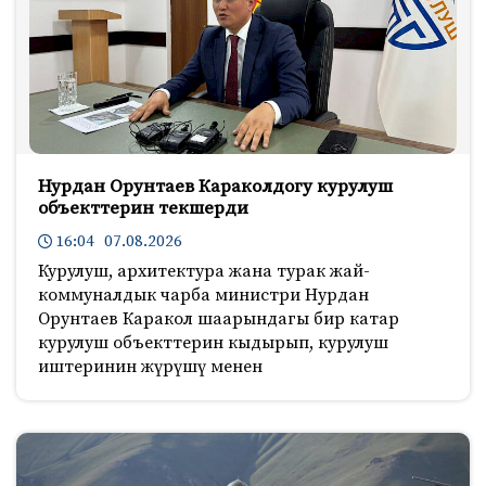
Нурдан Орунтаев Караколдогу курулуш
объекттерин текшерди
16:04 07.08.2026
Курулуш, архитектура жана турак жай-
коммуналдык чарба министри Нурдан
Орунтаев Каракол шаарындагы бир катар
курулуш объекттерин кыдырып, курулуш
иштеринин жүрүшү менен