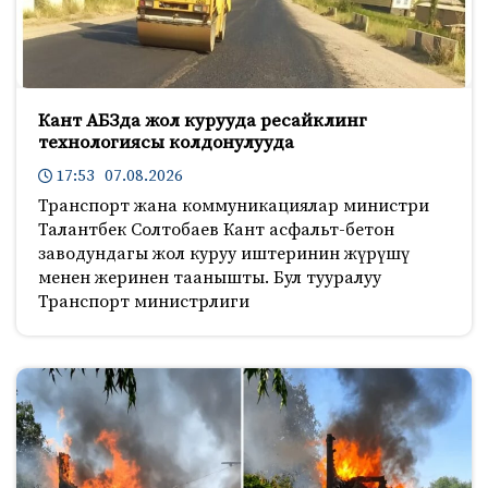
Кант АБЗда жол курууда ресайклинг
технологиясы колдонулууда
17:53 07.08.2026
Транспорт жана коммуникациялар министри
Талантбек Солтобаев Кант асфальт-бетон
заводундагы жол куруу иштеринин жүрүшү
менен жеринен таанышты. Бул тууралуу
Транспорт министрлиги