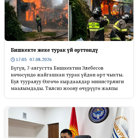
Бишкекте жеке турак үй өрттөндү
17:05 07.08.2026
Бүгүн, 7-августта Бишкектин Элебесов
көчөсүндө жайгашкан турак үйдөн өрт чыкты.
Бул тууралуу Өзгөчө кырдаалдар министрлиги
маалымдады. Тилсиз жоону өчүрүүгө жалпы