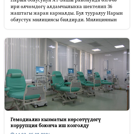
Нарын облусунун Ат-Башы районунда өзгөчө
ири өлчөмдөгү алдамчылыкка шектелип 36
жаштагы жаран кармалды. Бул тууралуу Нарын
облустук милициясы билдирди. Милициянын
Гемодиализ кызматын көрсөтүүдөгү
коррупция боюнча иш козголду