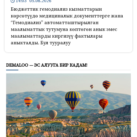
14:03 05.08.2026
Бюджеттик гемодиализ кызматтарын
көрсөтүүдө медициналык документтерге жана
“Гемодиализ” автоматташтырылган
маалыматтык тутумуна көптөгөн анык эмес
маалыматтарды киргизүү фактылары
аныкталды. Бул тууралуу
544
DEMALOO — ЭС АЛУУГА БИР КАДАМ!