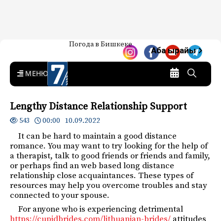
Жаңылыктар — Кыргызстан
Погода в Бишкеке
7-канал. Жаңылыктар —
Аба ырайы
Кыргызстан
MENU
Lengthy Distance Relationship Support
00:00 10.09.2022
543
It can be hard to maintain a good distance
romance. You may want to try looking for the help of
a therapist, talk to good friends or friends and family,
or perhaps find an web based long distance
relationship close acquaintances. These types of
resources may help you overcome troubles and stay
connected to your spouse.
For anyone who is experiencing detrimental
https://cupidbrides.com/lithuanian-brides/
attitudes