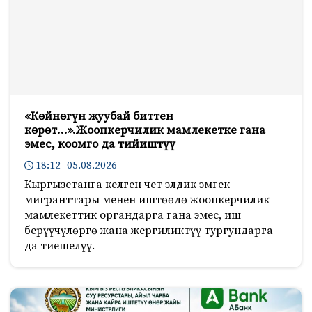
«Көйнөгүн жуубай биттен
көрөт…».Жоопкерчилик мамлекетке гана
эмес, коомго да тийиштүү
18:12 05.08.2026
Кыргызстанга келген чет элдик эмгек
мигранттары менен иштөөдө жоопкерчилик
мамлекеттик органдарга гана эмес, иш
берүүчүлөргө жана жергиликтүү тургундарга
да тиешелүү.