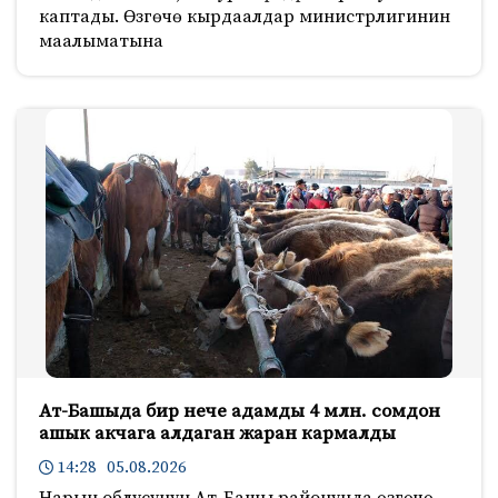
каптады. Өзгөчө кырдаалдар министрлигинин
маалыматына
Ат-Башыда бир нече адамды 4 млн. сомдон
ашык акчага алдаган жаран кармалды
14:28 05.08.2026