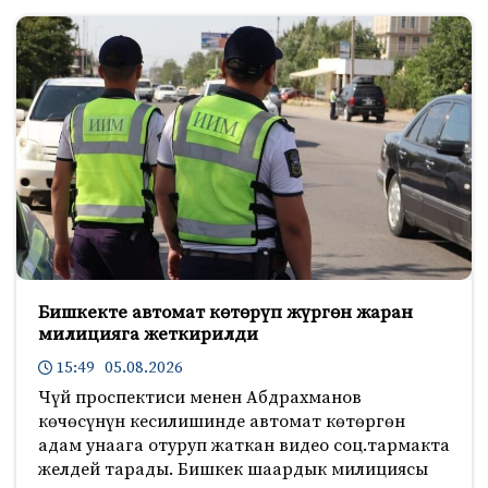
Бишкекте автомат көтөрүп жүргөн жаран
милицияга жеткирилди
15:49 05.08.2026
Чүй проспектиси менен Абдрахманов
көчөсүнүн кесилишинде автомат көтөргөн
адам унаага отуруп жаткан видео соц.тармакта
желдей тарады. Бишкек шаардык милициясы