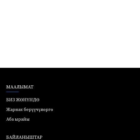
МААЛЫМАТ
БИЗ ЖӨНҮНДӨ
Жарнак берүүчүлөргө
Аба ырайы
БАЙЛАНЫШТАР