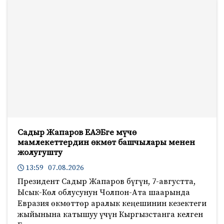
Садыр Жапаров ЕАЭБге мүчө
мамлекеттердин өкмөт башчылары менен
жолугушту
13:59 07.08.2026
Президент Садыр Жапаров бүгүн, 7-августта,
Ысык-Көл облусунун Чолпон-Ата шаарында
Евразия өкмөттөр аралык кеңешинин кезектеги
жыйынына катышуу үчүн Кыргызстанга келген