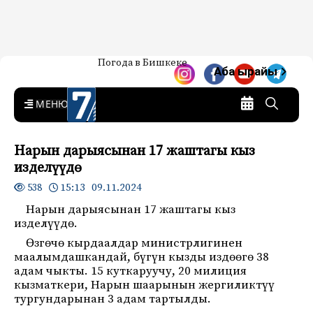
Жаңылыктар — Кыргызстан
Погода в Бишкеке
7-канал. Жаңылыктар —
Аба ырайы
Кыргызстан
MENU
Нарын дарыясынан 17 жаштагы кыз
изделүүдө
15:13 09.11.2024
538
Нарын дарыясынан 17 жаштагы кыз
изделүүдө.
Өзгөчө кырдаалдар министрлигинен
маалымдашкандай, бүгүн кызды издөөгө 38
адам чыкты. 15 куткаруучу, 20 милиция
кызматкери, Нарын шаарынын жергиликтүү
тургундарынан 3 адам тартылды.