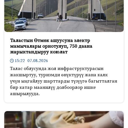
Таластын Өтмөк ашуусуна электр
мамычалары орнотулуп, 750 даана
жарыктандыруу коюлат
15:22 07.08.2026
Талас облусунда жол инфраструктурасын
жакшыртуу, туризмди өнүктүрүү жана калк
үчүн ыңгайлуу шарттарды түзүүгө багытталган
бир катар маанилүү долбоорлор ишке
ашырылууда.