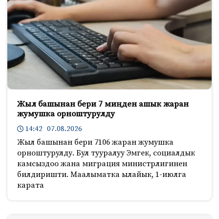
Жыл башынан бери 7 миңден ашык жаран
жумушка орноштурулду
14:42 07.08.2026
Жыл башынан бери 7106 жаран жумушка
орноштурулду. Бул тууралуу Эмгек, социалдык
камсыздоо жана миграция министрлигинен
билдиришти. Маалыматка ылайык, 1-июлга
карата