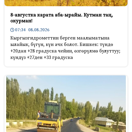
8-августка карата аба-ырайы. Кутман таң,
окурман!
07:34 08.08.2026
Кыргызгидрометтин берген маалыматына
ылайык, бүгүн, күн ачк болот. Бишкек: түндө
+20дан +28 градуска чейин, өзгөрүлмө булуттуу;
күндүз +27ден +33 градуска