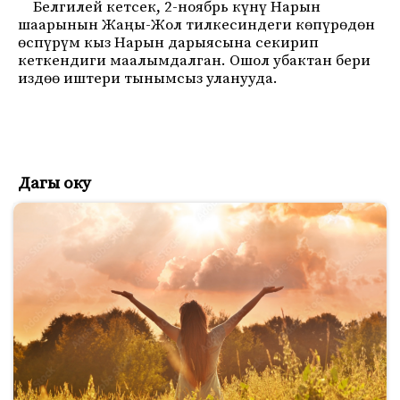
Белгилей кетсек, 2-ноябрь күнү Нарын
шаарынын Жаңы-Жол тилкесиндеги көпүрөдөн
өспүрүм кыз Нарын дарыясына секирип
кеткендиги маалымдалган. Ошол убактан бери
издөө иштери тынымсыз уланууда.
Дагы оку