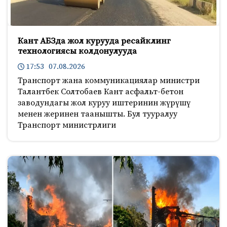
Кант АБЗда жол курууда ресайклинг
технологиясы колдонулууда
17:53 07.08.2026
Транспорт жана коммуникациялар министри
Талантбек Солтобаев Кант асфальт-бетон
заводундагы жол куруу иштеринин жүрүшү
менен жеринен таанышты. Бул тууралуу
Транспорт министрлиги