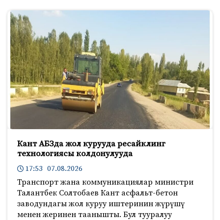
Кант АБЗда жол курууда ресайклинг
технологиясы колдонулууда
17:53 07.08.2026
Транспорт жана коммуникациялар министри
Талантбек Солтобаев Кант асфальт-бетон
заводундагы жол куруу иштеринин жүрүшү
менен жеринен таанышты. Бул тууралуу