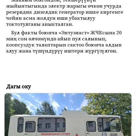
Маалым болгондой, текшерүүнүн
жыйынтыгында электр жарыгы өчкөн учурда
резервдик дизелдик генератор ишке киргенге
чейин асма жолдун иши убактылуу
токтотулганы аныкталган.
Бул факты боюнча «Энтузиаст» ЖЧКсына 20
миң сом өлчөмүндө айып пул салынып,
коопсуздук талаптарын сактоо боюнча алдын
алуу жана түшүндүрүү иштери жүргүзүлгөн.
Дагы оку