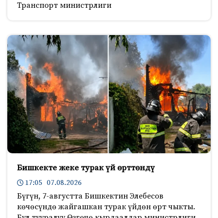
Транспорт министрлиги
Бишкекте жеке турак үй өрттөндү
17:05 07.08.2026
Бүгүн, 7-августта Бишкектин Элебесов
көчөсүндө жайгашкан турак үйдөн өрт чыкты.
Бул тууралуу Өзгөчө кырдаалдар министрлиги