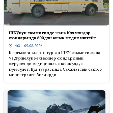
ШКУнун саммитинде жана Көчмөндөр
оюндарында 600дөн ашык медик иштейт
14:31 09.08.2026
Кыргызстанда өтө турган ШКУ саммити жана
VI Дүйнөлүк көчмөндөр оюндарынын
жүрүшүндө медициналык коопсуздук
күчөтүлөт. Бул туурасында Саламаттык сактоо
министрлиги билдирди.