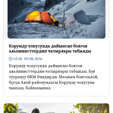
Корумду чокусунда дайынсыз болгон
альпинисттердин чатырлары табылды
14:18 09.08.2026
Корумду чокусунда дайынсыз болгон
альпинисттердин чатырлары табылды. Бул
тууралуу ӨКМ билдирди. Маалым болгондой,
бүгүн Алай районундагы Корумду чокусуна
чыккан, байланышка