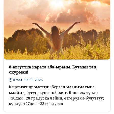
8-августка карата аба-ырайы. Кутман таң,
окурман!
07:34 08.08.2026
Кыргызгидрометтин берген маалыматына
ылайык, бүгүн, күн ачк болот. Бишкек: түндө
+20дан +28 градуска чейин, өзгөрүлмө булуттуу;
күндүз +27ден +33 градуска