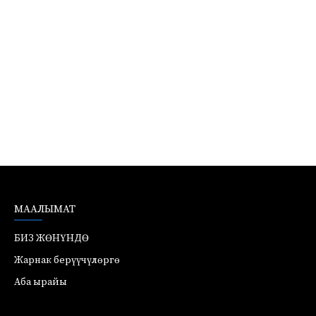
МААЛЫМАТ
БИЗ ЖӨНҮНДӨ
Жарнак берүүчүлөргө
Аба ырайы