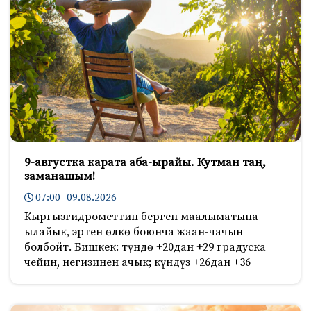
9-августка карата аба-ырайы. Кутман таң,
заманашым!
07:00 09.08.2026
Кыргызгидрометтин берген маалыматына
ылайык, эртен өлкө боюнча жаан-чачын
болбойт. Бишкек: түндө +20дан +29 градуска
чейин, негизинен ачык; күндүз +26дан +36