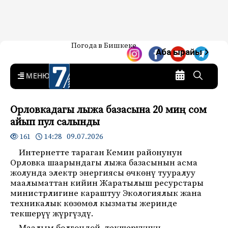
Жаңылыктар — Кыргызстан
Погода в Бишкеке
7-канал. Жаңылыктар —
Аба ырайы
Кыргызстан
MENU
Орловкадагы лыжа базасына 20 миң сом
айып пул салынды
14:28 09.07.2026
161
Интернетте тараган Кемин районунун
Орловка шаарындагы лыжа базасынын асма
жолунда электр энергиясы өчкөнү тууралуу
маалыматтан кийин Жаратылыш ресурстары
министрлигине караштуу Экологиялык жана
техникалык көзөмөл кызматы жеринде
текшерүү жүргүздү.