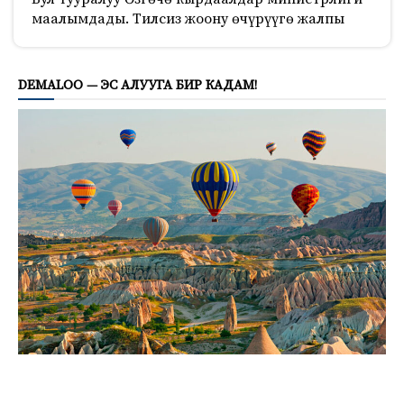
маалымдады. Тилсиз жоону өчүрүүгө жалпы
162
DEMALOO — ЭС АЛУУГА БИР КАДАМ!