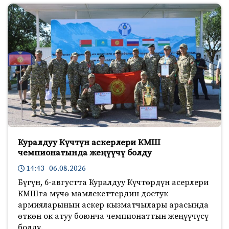
Куралдуу Күчтүн аскерлери КМШ
чемпионатында жеңүүчү болду
14:43 06.08.2026
Бүгүн, 6-августта Куралдуу Күчтөрдүн асерлери
КМШга мүчө мамлекеттердин достук
армияларынын аскер кызматчылары арасында
өткөн ок атуу боюнча чемпионаттын жеңүүчүсү
болду.