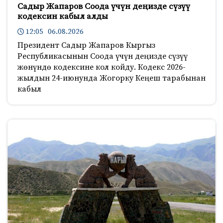
Садыр Жапаров Соода үчүн деңизде сүзүү
кодексин кабыл алды
12:05 06.08.2026
Президент Садыр Жапаров Кыргыз
Республикасынын Соода үчүн деңизде сүзүү
жөнүндө кодексине кол койду. Кодекс 2026-
жылдын 24-июнунда Жогорку Кеңеш тарабынан
кабыл