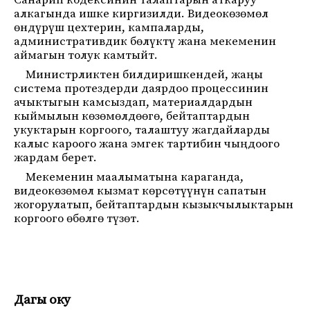
Санарип кодексинин талаптарын аткаруу
алкагында ишке киргизилди. Видеокөзөмөл
өндүрүш цехтерин, кампаларды,
административдик бөлүктү жана мекеменин
аймагын толук камтыйт.
Министрликтен билдиришкендей, жаңы
система протездерди даярдоо процессинин
ачыктыгын камсыздап, материалдардын
кыймылын көзөмөлдөөгө, бейтаптардын
укуктарын коргоого, талаштуу жагдайларды
калыс кароого жана эмгек тартибин чыңдоого
жардам берет.
Мекеменин маалыматына караганда,
видеокөзөмөл кызмат көрсөтүүнүн сапатын
жогорулатып, бейтаптардын кызыкчылыктарын
коргоого өбөлгө түзөт.
Дагы оку