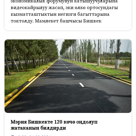
экономикалык форумунун катышуучуларына
видеокайрылуу жасап, эки өлкө ортосундагы
кызматташтыктын негизги багыттарына
токтолду. Мамлекет башчысы Бишкек
Мэрия Бишкекте 120 көчө оңдолуп
жатаканын билдирди