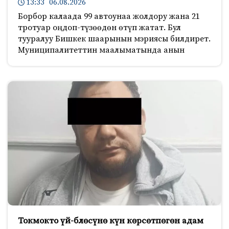
13:33 06.08.2026
Борбор калаада 99 автоунаа жолдору жана 21
тротуар оңдоп-түзөөдөн өтүп жатат. Бул
тууралуу Бишкек шаарынын мэриясы билдирет.
Муниципалитеттин маалыматында анын
Токмокто үй-блөсүнө күн көрсөтпөгөн адам