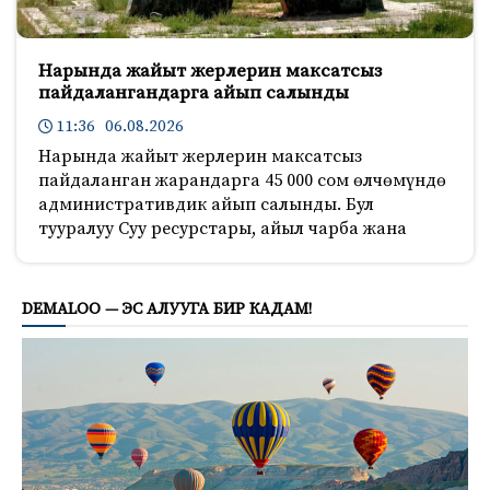
Нарында жайыт жерлерин максатсыз
пайдалангандарга айып салынды
11:36 06.08.2026
Нарында жайыт жерлерин максатсыз
пайдаланган жарандарга 45 000 сом өлчөмүндө
административдик айып салынды. Бул
тууралуу Суу ресурстары, айыл чарба жана
181
DEMALOO — ЭС АЛУУГА БИР КАДАМ!