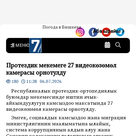
Жаңылыктар — Кыргызстан
Погода в Бишкеке
7-канал. Жаңылыктар —
Аба ырайы
Кыргызстан
MENU
Протездик мекемеге 27 видеокөзөмөл
камерасы орнотулду
11:38 06.07.2026
180
Республикалык протездик-ортопедиялык
буюмдар мекемесинде иштин ачык-
айкындуулугун камсыздоо максатында 27
видеокөзөмөл камерасы орнотулду.
Эмгек, социалдык камсыздоо жана миграция
министрлигинин маалыматына ылайык,
система коррупциянын алдын алуу жана