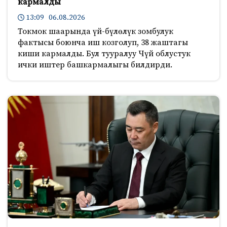
кармалды
13:09 06.08.2026
Токмок шаарында үй-бүлөлүк зомбулук
фактысы боюнча иш козголуп, 38 жаштагы
киши кармалды. Бул тууралуу Чүй облустук
ички иштер башкармалыгы билдирди.