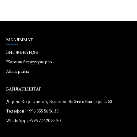
МААЛЫМАТ
БИЗ ЖӨНҮНДӨ
Жарнак берүүчүлөргө
Аба ырайы
БАЙЛАНЫШТАР
Дарек: Кыргызстан, Бишкек, Байтик Баатыра к. 53
Телефон: +996 555 56 56 35
WhatsApp: +996 777 20 55 80