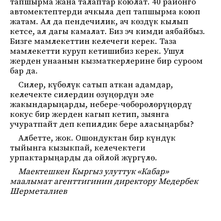
тапшырма жана талаптар коюлат. 40 районго
автомектептерди ачкыла деп тапшырма коюп
жатам. Ал да пендечилик, ач көздүк кылып
кетсе, ал дагы камалат. Биз эч кимди аябайбыз.
Бизге мамлекеттин келечеги керек. Таза
мамлекетти куруп кетишибиз керек. Ушул
жерден унаанын кызматкерлерине бир суроом
бар да.
Силер, күбөлүк сатып аткан адамдар,
келечекте силердин өзүңөрдүн эле
жакындарыңарды, небере-чөбөрөлөрүңөрдү
кокус бир жерден кагып кетип, зыянга
учуратпайт деп кепилдик бере аласыңарбы?
Албетте, жок. Ошондуктан бир күндүк
тыйынга кызыкпай, келечектеги
урпактарыңарды да ойлой жүргүлө.
Маектешкен Кыргыз улуттук «Кабар»
маалымат агенттигинин директору Медербек
Шерметалиев