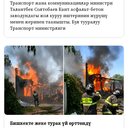
Транспорт жана коммуникациялар министри
Талантбек Солтобаев Кант асфальт-бетон
заводундагы жол куруу иштеринин жүрүшү
менен жеринен таанышты. Бул тууралуу
Транспорт министрлиги
Бишкекте жеке турак үй өрттөндү