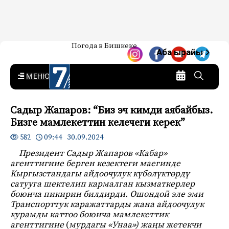
Жаңылыктар — Кыргызстан
Погода в Бишкеке
7-канал. Жаңылыктар —
Аба ырайы
Кыргызстан
MENU
Садыр Жапаров: “Биз эч кимди аябайбыз.
Бизге мамлекеттин келечеги керек”
09:44 30.09.2024
582
Президент Садыр Жапаров «Кабар»
агенттигине берген кезектеги маегинде
Кыргызстандагы айдоочулук күбөлүктөрдү
сатууга шектелип кармалган кызматкерлер
боюнча пикирин билдирди. Ошондой эле эми
Транспорттук каражаттарды жана айдоочулук
курамды каттоо боюнча мамлекеттик
агенттигине
(
мурдагы
«Унаа») жаңы жетекчи