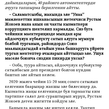
дайындаларын, 40 районго автомектептерди
ачууга тапшырма берилгенин айтты.
– Саламатсызбы, жакында эле “Унаа”
мамлекеттик ишканасынын жетекчиси Рустам
Жокоев жана анын он чакты кызматкери
коррупцияга шектелип кармалды. Сиз буга
чейинки маектериңизде мындан ары
айдоочулук күбөлүктү сатып алууга мүмкүн
болбой турганын, райондордо Союз
маалындагыдай атайын унаа башкарууга үйрөтө
турган мектептер ачыларын айттыңыз эле. Ушул
маселе боюнча сиздин пикирди уксак?
– Ооба, туура айтасыз, айдоочулук күбөлүктөр
сатылбасын деп президент болгон күндөн
баштап эле айтып келем.
2020-жылга чейин 15-20 миң сомго сатылып
келгенин баарыңар жакшы эле билесиңер да.
Кызматка жаңы келгенимде бул тармакты ким
тартипке салат деп сураштырып жүрүп, Рустам
Жокоев деген жигитти койдум эле.
Башында жакшы эле иштеп келди. Тартип