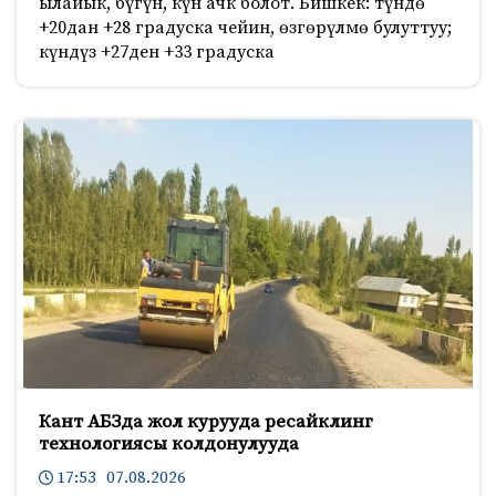
ылайык, бүгүн, күн ачк болот. Бишкек: түндө
+20дан +28 градуска чейин, өзгөрүлмө булуттуу;
күндүз +27ден +33 градуска
Кант АБЗда жол курууда ресайклинг
технологиясы колдонулууда
17:53 07.08.2026