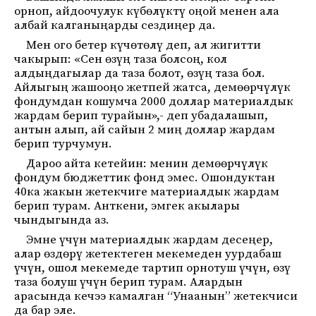
орноп, айдоочулук күбөлүктү оңой менен ала
албай калганыңарды сездиңер да.
Мен ого бетер күчөтөлү деп, ал жигитти
чакырып: «Сен өзүң таза болсоң, кол
алдыңдагылар да таза болот, өзүң таза бол.
Айлыгың жашооңо жетпей жатса, демөөрчүлүк
фондумдан кошумча 2000 доллар материалдык
жардам берип турайын»,- деп убадалашып,
антын алып, ай сайын 2 миң доллар жардам
берип турчумун.
Дароо айта кетейин: менин демөөрчүлүк
фондум бюджеттик фонд эмес. Ошондуктан
40ка жакын жетекчиге материалдык жардам
берип турам. Анткени, эмгек акылары
чындыгында аз.
Эмне үчүн материалдык жардам десеңер,
алар өздөрү жетектеген мекемеден уурдабаш
үчүн, ошол мекемеде тартип орнотуш үчүн, өзү
таза болуш үчүн берип турам. Алардын
арасында кечээ камалган “Унаанын” жетекчиси
да бар эле.