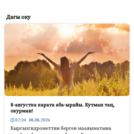
Дагы оку
8-августка карата аба-ырайы. Кутман таң,
окурман!
07:34 08.08.2026
Кыргызгидрометтин берген маалыматына