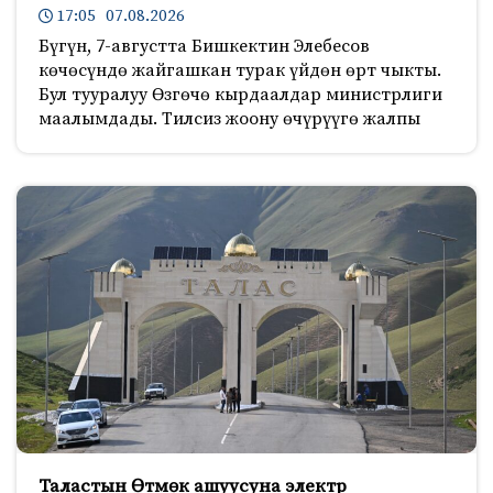
17:05 07.08.2026
Бүгүн, 7-августта Бишкектин Элебесов
көчөсүндө жайгашкан турак үйдөн өрт чыкты.
Бул тууралуу Өзгөчө кырдаалдар министрлиги
маалымдады. Тилсиз жоону өчүрүүгө жалпы
Таластын Өтмөк ашуусуна электр