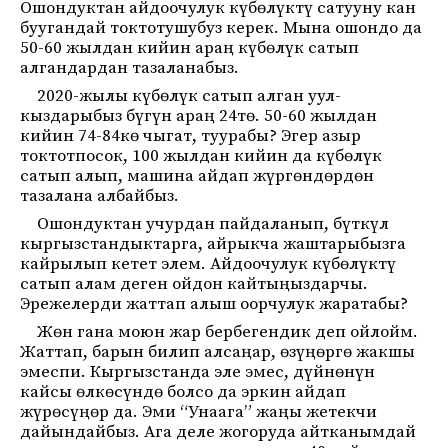
Ошондуктан айдоочулук күбөлүктү сатууну кан
буугандай токтотушубуз керек. Мына ошондо да
50-60 жылдан кийин араң күбөлүк сатып
алгандардан тазаланабыз.
2020-жылы күбөлүк сатып алган уул-
кыздарыбыз бүгүн араң 24тө. 50-60 жылдан
кийин 74-84кө чыгат, туурабы? Эгер азыр
токтотпосок, 100 жылдан кийин да күбөлүк
сатып алып, машина айдап жүргөндөрдөн
тазалана албайбыз.
Ошондуктан учурдан пайдаланып, бүткүл
кыргызстандыктарга, айрыкча жаштарыбызга
кайрылып кетет элем. Айдоочулук күбөлүктү
сатып алам деген ойдон кайтыңыздарчы.
Эрежелерди жаттап алыш оорчулук жаратабы?
Жөн гана моюн жар бербегендик деп ойлойм.
Жаттап, барын билип алсаңар, өзүңөргө жакшы
эмеспи. Кыргызстанда эле эмес, дүйнөнүн
кайсы өлкөсүндө болсо да эркин айдап
жүрөсүңөр да. Эми “Унаага” жаңы жетекчи
дайындайбыз. Ага деле жогоруда айтканымдай