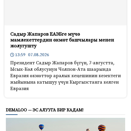
Садыр Жапаров ЕАЭБге мүчө
мамлекеттердин өкмөт башчылары менен
жолугушту
13:59 07.08.2026
Президент Садыр Жапаров бүгүн, 7-августта,
Ысык-Көл облусунун Чолпон-Ата шаарында
Евразия өкмөттөр аралык кеңешинин кезектеги
жыйынына катышуу үчүн Кыргызстанга келген
Евразия
583
DEMALOO — ЭС АЛУУГА БИР КАДАМ!