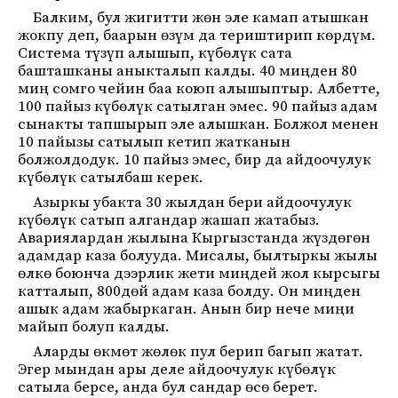
Балким, бул жигитти жөн эле камап атышкан
жокпу деп, баарын өзүм да териштирип көрдүм.
Система түзүп алышып, күбөлүк сата
башташканы аныкталып калды. 40 миңден 80
миң сомго чейин баа коюп алышыптыр. Албетте,
100 пайыз күбөлүк сатылган эмес. 90 пайыз адам
сынакты тапшырып эле алышкан. Болжол менен
10 пайызы сатылып кетип жатканын
болжолдодук. 10 пайыз эмес, бир да айдоочулук
күбөлүк сатылбаш керек.
Азыркы убакта 30 жылдан бери айдоочулук
күбөлүк сатып алгандар жашап жатабыз.
Авариялардан жылына Кыргызстанда жүздөгөн
адамдар каза болууда. Мисалы, былтыркы жылы
өлкө боюнча дээрлик жети миңдей жол кырсыгы
катталып, 800дөй адам каза болду. Он миңден
ашык адам жабыркаган. Анын бир нече миңи
майып болуп калды.
Аларды өкмөт жөлөк пул берип багып жатат.
Эгер мындан ары деле айдоочулук күбөлүк
сатыла берсе, анда бул сандар өсө берет.