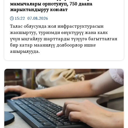
мамычалары орнотулуп, 750 даана
жарыктандыруу коюлат
15:22 07.08.2026
Талас облусунда жол инфраструктурасын
жакшыртуу, туризмди өнүктүрүү жана калк
үчүн ыңгайлуу шарттарды түзүүгө багытталган
бир катар маанилүү долбоорлор ишке
ашырылууда.