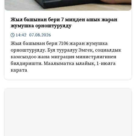
Жыл башынан бери 7 миңден ашык жаран
жумушка орноштурулду
14:42 07.08.2026
Жыл башынан бери 7106 жаран жумушка
орноштурулду. Бул тууралуу Эмгек, социалдык
камсыздоо жана миграция министрлигинен
билдиришти. Маалыматка ылайык, 1-июлга
карата