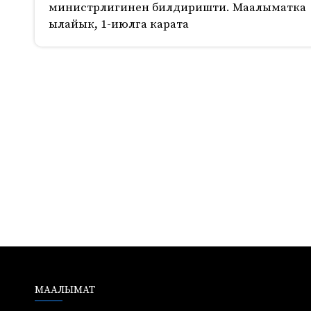
министрлигинен билдиришти. Маалыматка
ылайык, 1-июлга карата
633
МААЛЫМАТ