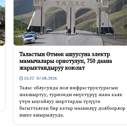
Таластын Өтмөк ашуусуна электр
мамычалары орнотулуп, 750 даана
жарыктандыруу коюлат
15:22 07.08.2026
Талас облусунда жол инфраструктурасын
жакшыртуу, туризмди өнүктүрүү жана калк
үчүн ыңгайлуу шарттарды түзүүгө
багытталган бир катар маанилүү долбоорлор
ишке ашырылууда.