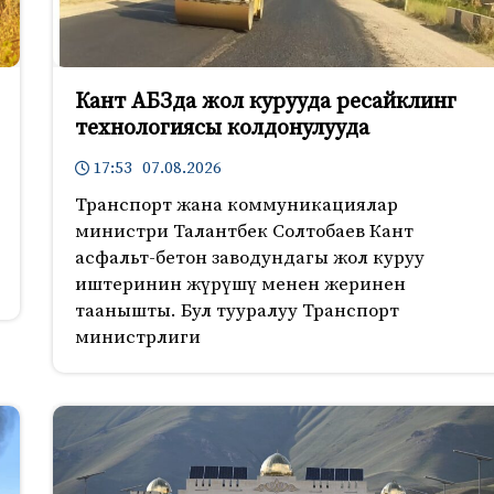
Кант АБЗда жол курууда ресайклинг
технологиясы колдонулууда
17:53 07.08.2026
Транспорт жана коммуникациялар
министри Талантбек Солтобаев Кант
асфальт-бетон заводундагы жол куруу
иштеринин жүрүшү менен жеринен
таанышты. Бул тууралуу Транспорт
министрлиги