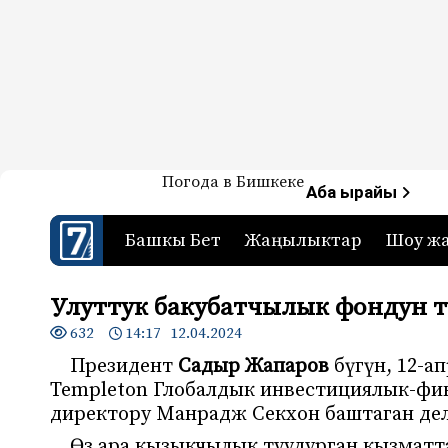
Жаңылыктар — Кыргызстан
Погода в Бишкеке
7-канал. Жаңылыктар 
Аба ырайы
Башкы Бет
Жаңылыктар
Шоу ж
Улуттук бакубатчылык фондун т
632
14:17 12.04.2024
Президент
Садыр Жапаров
бүгүн, 12-а
Templeton Глобалдык инвестициялык-ф
директору Манрадж Секхон баштаган де
Өз ара кызыкчылык туудурган кызматт