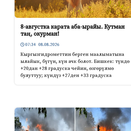
8-августка карата аба-ырайы. Кутман
таң, окурман!
07:34 08.08.2026
Кыргызгидрометтин берген маалыматына
ылайык, бүгүн, күн ачк болот. Бишкек: түндө
+20дан +28 градуска чейин, өзгөрүлмө
булуттуу; күндүз +27ден +33 градуска