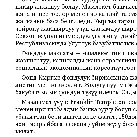
пикир алмашуу болду. Мамлекет башчыс
жана инвесторлор менен ар кандай тарма
жатканын баса белгиледи. Кыргыз тарап
чөйрөнү жакшыртуу үчүн жагымдуу шартт
Секхон өзүнүн ишмердүүлүгү жөнүндө ай
Республикасында Улуттук бакубатчылык 
Фонддун максаты — мамлекеттик ишка
жакшыртуу, капиталды жана стратегиялы
социалдык-экономикалык көрсөткүчтөрг
Фонд Кыргыз фондулук биржасында жа
листингден өткөрүлөт. Жолугушуунун ж
бакубатчылык фондун түзүү идеясы Сады
Маалымат үчүн: Franklin Templeton к
менен ири глобалдык башкаруучу болуп с
убакыттан бери иштеп келе жатат, 150д
чоң тажрыйбага ээ жана дүйнө жүзү бою
кылат.