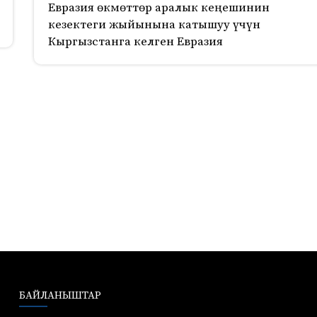
Евразия өкмөттөр аралык кеңешинин
кезектеги жыйынына катышуу үчүн
Кыргызстанга келген Евразия
БАЙЛАНЫШТАР