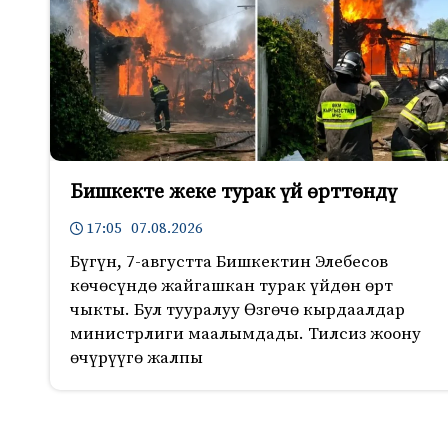
Бишкекте жеке турак үй өрттөндү
17:05 07.08.2026
Бүгүн, 7-августта Бишкектин Элебесов
көчөсүндө жайгашкан турак үйдөн өрт
чыкты. Бул тууралуу Өзгөчө кырдаалдар
министрлиги маалымдады. Тилсиз жоону
өчүрүүгө жалпы