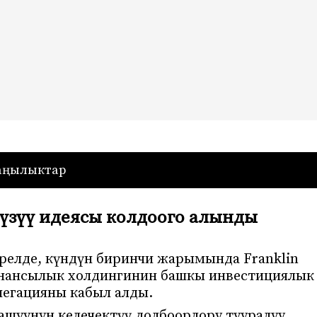
— Кыргызстан
аңылыктар
үзүү идеясы колдоого алынды
прелде, күндүн биринчи жарымында Franklin
инансылык холдингинин башкы инвестициялык
легацияны кабыл алды.
ашуунун келечектүү долбоорлору тууралуу