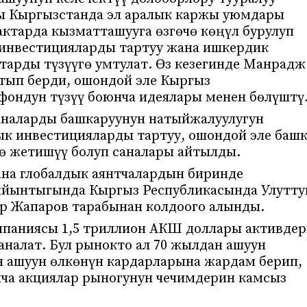
ы Кыргызстанда эл аралык каржы уюмдары
ктарда кызматташууга өзгөчө көңүл бурулуп
 инвестицияларды тартуу жана ишкердик
арды түзүүгө умтулат. Өз кезегинде Манрадж
тып берди, ошондой эле Кыргыз
фондун түзүү боюнча идеялары менен бөлүштү
наларды башкаруунун натыйжалуулугун
к инвестицияларды тартуу, ошондой эле баш
ө жетишүү болуп саналары айтылды.
на глобалдык аянтчалардын биринде
ыйынтыгында Кыргыз Республикасында Улутту
р Жапаров тарабынан колдоого алынды.
омпаниясы 1,5 триллион АКШ доллары активде
аналат. Бул рынокто ал 70 жылдан ашуун
өн ашуун өлкөнүн кардарларына жардам берип,
нча акциялар рыногунун чечимдерин камсыз