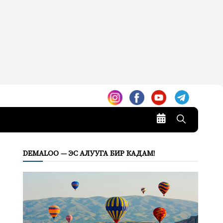
DEMALOO — ЭС АЛУУГА БИР КАДАМ!