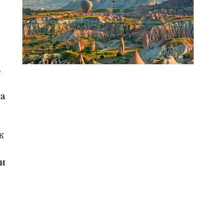
.
ка
к
ри