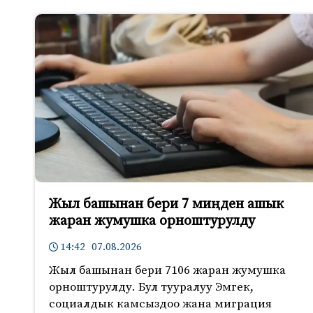
Жыл башынан бери 7 миңден ашык
жаран жумушка орноштурулду
14:42 07.08.2026
Жыл башынан бери 7106 жаран жумушка
орноштурулду. Бул тууралуу Эмгек,
социалдык камсыздоо жана миграция