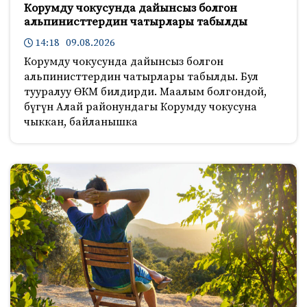
Корумду чокусунда дайынсыз болгон
альпинисттердин чатырлары табылды
14:18 09.08.2026
Корумду чокусунда дайынсыз болгон
альпинисттердин чатырлары табылды. Бул
тууралуу ӨКМ билдирди. Маалым болгондой,
бүгүн Алай районундагы Корумду чокусуна
чыккан, байланышка