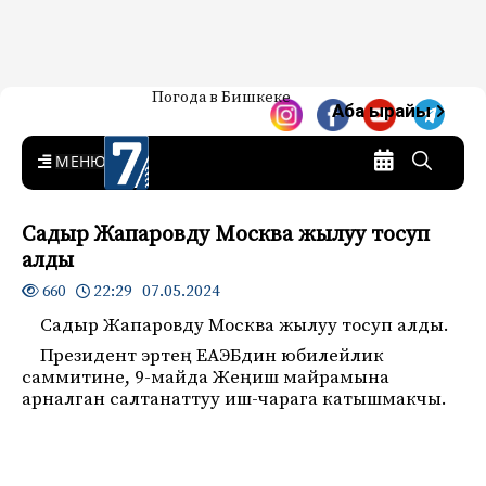
Жаңылыктар — Кыргызстан
Погода в Бишкеке
7-канал. Жаңылыктар —
Аба ырайы
Кыргызстан
MENU
Садыр Жапаровду Москва жылуу тосуп
алды
22:29 07.05.2024
660
Садыр Жапаровду Москва жылуу тосуп алды.
Президент эртең ЕАЭБдин юбилейлик
саммитине, 9-майда Жеңиш майрамына
арналган салтанаттуу иш-чарага катышмакчы.