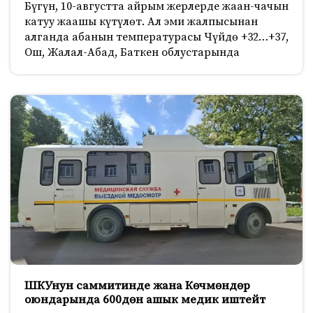
Бүгүн, 10-августта айрым жерлерде жаан-чачын
катуу жаашы күтүлөт. Ал эми жалпысынан
алганда абанын температурасы Чүйдө +32…+37,
Ош, Жалал-Абад, Баткен облустарында
ШКУнун саммитинде жана Көчмөндөр
оюндарында 600дөн ашык медик иштейт