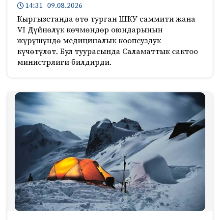
14:31 09.08.2026
Кыргызстанда өтө турган ШКУ саммити жана
VI Дүйнөлүк көчмөндөр оюндарынын
жүрүшүндө медициналык коопсуздук
күчөтүлөт. Бул туурасында Саламаттык сактоо
министрлиги билдирди.