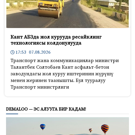
Кант АБЗда жол курууда ресайклинг
технологиясы колдонулууда
17:53 07.08.2026
Транспорт жана коммуникациялар министри
Талантбек Солтобаев Кант асфальт-бетон
заводундагы жол куруу иштеринин жүрүшү
менен жеринен таанышты. Бул тууралуу
Транспорт министрлиги
661
DEMALOO — ЭС АЛУУГА БИР КАДАМ!