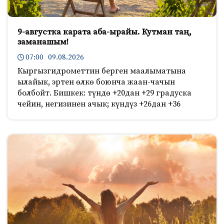
9-августка карата аба-ырайы. Кутман таң,
заманашым!
07:00 09.08.2026
Кыргызгидрометтин берген маалыматына
ылайык, эртен өлкө боюнча жаан-чачын
болбойт. Бишкек: түндө +20дан +29 градуска
чейин, негизинен ачык; күндүз +26дан +36