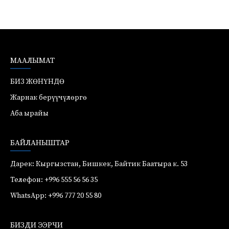
МААЛЫМАТ
БИЗ ЖӨНҮНДӨ
Жарнак берүүчүлөргө
Аба ырайы
БАЙЛАНЫШТАР
Дарек: Кыргызстан, Бишкек, Байтик Баатыра к. 53
Телефон: +996 555 56 56 35
WhatsApp: +996 777 20 55 80
БИЗДИ ЭЭРЧИ