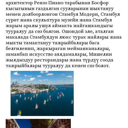
архитектор Рензо Пиано тарабынан Босфор
кысыгынын газдалган сууларынан шыктануу
менен долбоорлонгон Стамбул Модерн, Стамбул
сүрөт жана скульптура музейи жана Стамбул
жарым аралы ушул аймакта жайгашкандыгы
тууралуу да сөз болгон. Ошондой эле, аталган
макалада Стамбулдун люкс турак жайлары жана
мыкты тамактануу тажрыйбалары баса
белгиленип, жаркыраган мейманканалары,
заманбап искусство аялдамалары, Мишелин
жылдыздуу ресторандары жана түрдүү соода
тажрыйбалары тууралуу да кенен сөз болот.