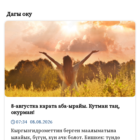
Дагы оку
8-августка карата аба-ырайы. Кутман таң,
окурман!
07:34 08.08.2026
Кыргызгидрометтин берген маалыматына
ылайык, бүгүн, күн ачк болот. Бишкек: түндө