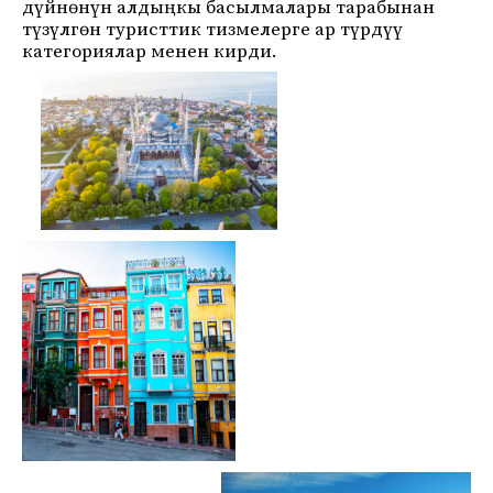
дүйнөнүн алдыңкы басылмалары тарабынан
түзүлгөн туристтик тизмелерге ар түрдүү
категориялар менен кирди.