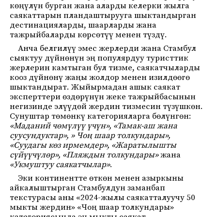
көңүлүн бурган жана аларды келерки жылга
саякаттарын пландаштырууга шыктандырган
дестинацияларды, шаарларды жана
тажрыйбаларды көрсөтүү менен түздү.
Анча белгилүү эмес жерлерди жана Стамбул
сыяктуу дүйнөнүн эң популярдуу туристтик
жерлерин камтыган бул тизме, саякатчыларды
кооз дүйнөнү жаңы жолдор менен изилдөөгө
шыктандырат. Жыйырмадан ашык саякат
эксперттери өздөрүнүн жеке тажрыйбасынын
негизинде элүүдөй жердин тизмесин түзүшкөн.
Сунуштар төмөнкү категорияларга бөлүнгөн:
«Маданий чөмүлүү үчүн», «Тамак-аш жана
суусундуктар», » Чоң шаар толкундары»,
«Суудагы көз ирмемдер», «Жаратылышты
сүйүүчүлөр», «Пляждын толкундары»
жана
«Укмуштуу саякатчылар»
.
Эки континентте өткөн менен азыркыны
айкалыштырган Стамбулдун заманбап
текстурасы аны «2024-жылы саякатталуучу 50
мыкты жердин» «Чоң шаар толкундары»