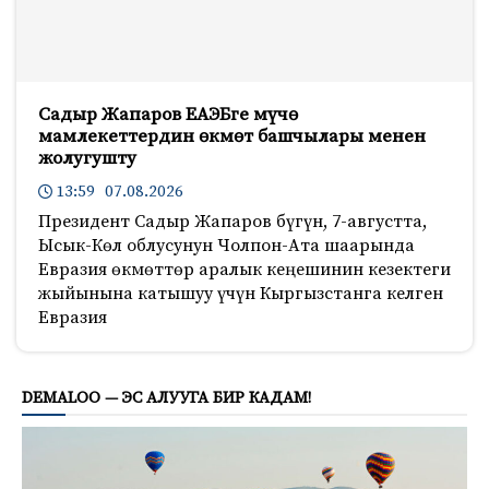
Садыр Жапаров ЕАЭБге мүчө
мамлекеттердин өкмөт башчылары менен
жолугушту
13:59 07.08.2026
Президент Садыр Жапаров бүгүн, 7-августта,
Ысык-Көл облусунун Чолпон-Ата шаарында
Евразия өкмөттөр аралык кеңешинин кезектеги
жыйынына катышуу үчүн Кыргызстанга келген
Евразия
1036
DEMALOO — ЭС АЛУУГА БИР КАДАМ!