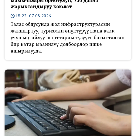
мамычалары орнотулуп, 750 даана
жарыктандыруу коюлат
15:22 07.08.2026
Талас облусунда жол инфраструктурасын
жакшыртуу, туризмди өнүктүрүү жана калк
үчүн ыңгайлуу шарттарды түзүүгө багытталган
бир катар маанилүү долбоорлор ишке
ашырылууда.