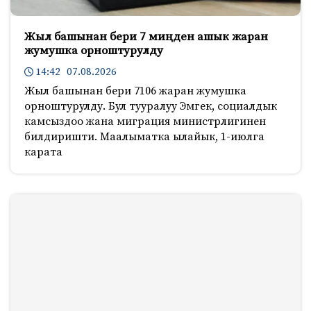
Жыл башынан бери 7 миңден ашык жаран
жумушка орноштурулду
14:42 07.08.2026
Жыл башынан бери 7106 жаран жумушка
орноштурулду. Бул тууралуу Эмгек, социалдык
камсыздоо жана миграция министрлигинен
билдиришти. Маалыматка ылайык, 1-июлга
карата