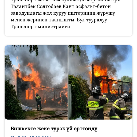
Талантбек Солтобаев Кант асфальт-бетон
заводундагы жол куруу иштеринин жүрүшү
менен жеринен таанышты. Бул тууралуу
Транспорт министрлиги
Бишкекте жеке турак үй өрттөндү