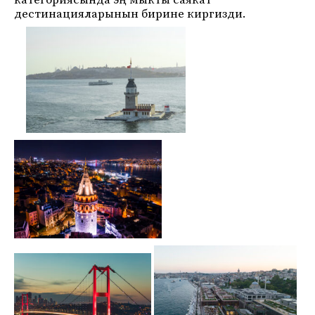
категориясында эң мыкты саякат
дестинацияларынын бирине киргизди.