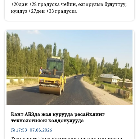
+20дан +28 градуска чейин, өзгөрүлмө булуттуу;
күндүз +27ден +33 градуска
Кант АБЗда жол курууда ресайклинг
технологиясы колдонулууда
17:53 07.08.2026
Транспорт жана коммуникациялар министри