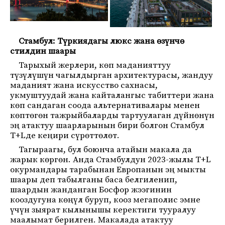
Стамбул: Түркиядагы люкс жана өзүнчө
стилдин шаары
Тарыхый жерлери, көп маданияттуу
түзүлүшүн чагылдырган архитектурасы, жандуу
маданият жана искусство сахнасы,
укмуштуудай жана кайталангыс табиттери жана
көп сандаган соода альтернативалары менен
көптөгөн тажрыйбаларды тартуулаган дүйнөнүн
эң атактуу шаарларынын бири болгон Стамбул
T+Lде кеңири сүрөттөлөт.
Тагыраагы, бул боюнча атайын макала да
жарык көргөн. Анда Стамбулдун 2023-жылы T+L
окурмандары тарабынан Европанын эң мыкты
шаары деп табылганы баса белгиленип,
шаардын жанданган Босфор жээгинин
кооздугуна көңүл буруп, кооз мегаполис эмне
үчүн зыярат кылынышы керектиги тууралуу
маалымат берилген. Макалада атактуу