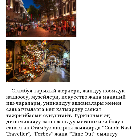
Стамбул тарыхый жерлери, жандуу коомдук
жашоосу, музейлери, искусство жана маданий
иш-чаралары, уникалдуу ашканалары менен
саякатчыларга көп катмарлуу саякат
тажрыйбасын сунуштайт. Түркиянын эң
динамикалуу жана жандуу мегаполиси болуп
саналган Стамбул акыркы жылдарда “Conde Nast
Traveller”, “Forbes” жана “Time Out” сыяктуу