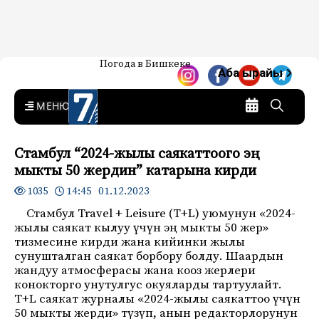
Жаңылыктар — Кыргызстан
Погода в Бишкеке
7-канал. Жаңылыктар —
Аба ырайы
Кыргызстан
MENU
Стамбул “2024-жылы саякаттоого эң
мыкты 50 жердин” катарына кирди
14:45 01.12.2023
1035
Стамбул Travel + Leisure (T+L) уюмунун «2024-
жылы саякат кылуу үчүн эң мыкты 50 жер»
тизмесине кирди жана кийинки жылы
сунушталган саякат борбору болду. Шаардын
жандуу атмосферасы жана кооз жерлери
конокторго унутулгус окуяларды тартуулайт.
T+L саякат журналы «2024-жылы саякаттоо үчүн
50 мыкты жерди» түзүп, анын редакторлорунун