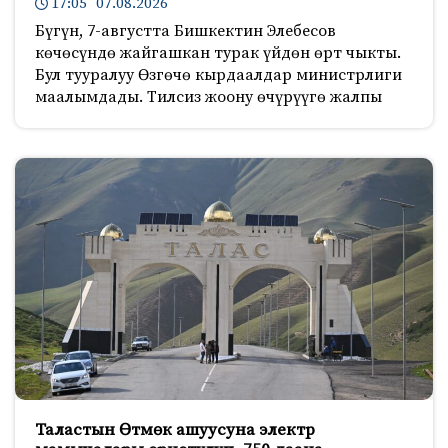
17:05 07.08.2026
Бүгүн, 7-августта Бишкектин Элебесов
көчөсүндө жайгашкан турак үйдөн өрт чыкты.
Бул тууралуу Өзгөчө кырдаалдар министрлиги
маалымдады. Тилсиз жоону өчүрүүгө жалпы
Таластын Өтмөк ашуусуна электр