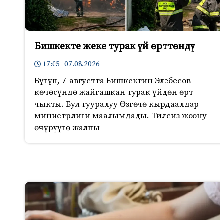
Бишкекте жеке турак үй өрттөндү
17:05 07.08.2026
Бүгүн, 7-августта Бишкектин Элебесов
көчөсүндө жайгашкан турак үйдөн өрт
чыкты. Бул тууралуу Өзгөчө кырдаалдар
министрлиги маалымдады. Тилсиз жоону
өчүрүүгө жалпы