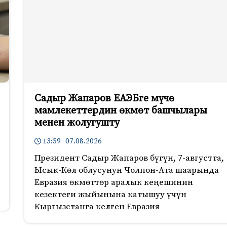
Садыр Жапаров ЕАЭБге мүчө
мамлекеттердин өкмөт башчылары
менен жолугушту
13:59 07.08.2026
Президент Садыр Жапаров бүгүн, 7-августта,
Ысык-Көл облусунун Чолпон-Ата шаарында
Евразия өкмөттөр аралык кеңешинин
кезектеги жыйынына катышуу үчүн
Кыргызстанга келген Евразия