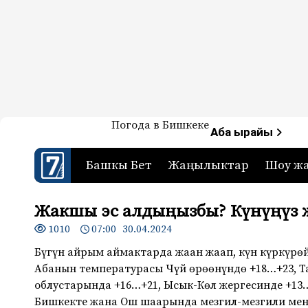
Жаңылыктар — Кыргызстан
Погода в Бишкеке
7-канал. Жаңылыктар 
Аба ырайы
Башкы Бет
Жаңылыктар
Шоу ж
Жакшы эс алдыңызбы? Күнүңүз 
1010
07:00 30.04.2024
Бүгүн айрым аймактарда жаан жаап, күн күркүрөй
Абанын температурасы Чүй өрөөнүндө +18…+23, Т
облустарында +16…+21, Ысык-Көл жергесинде +13
Бишкекте жана Ош шаарында мезгил-мезгили мен