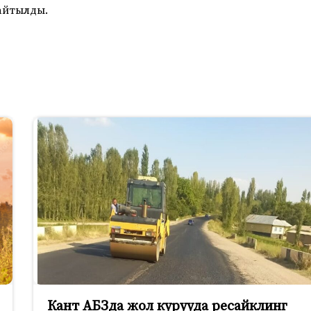
айтылды.
Кант АБЗда жол курууда ресайклинг