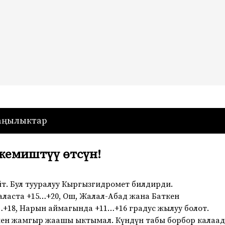
— Кыргызстан
аңылыктар
жемиштүү өтсүн!
т. Бул тууралуу Кыргызгидромет билдирди.
аласта +15…+20, Ош, Жалал-Абад жана Баткен
…+18, Нарын аймагында +11…+16 градус жылуу болот.
ен жамгыр жаашы ыктымал. Күндүн табы борбор калаад