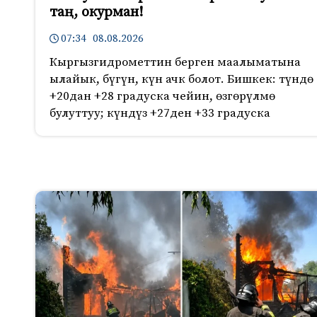
таң, окурман!
07:34 08.08.2026
Кыргызгидрометтин берген маалыматына
ылайык, бүгүн, күн ачк болот. Бишкек: түндө
+20дан +28 градуска чейин, өзгөрүлмө
булуттуу; күндүз +27ден +33 градуска