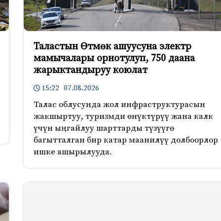
Таластын Өтмөк ашуусуна электр
мамычалары орнотулуп, 750 даана
жарыктандыруу коюлат
15:22 07.08.2026
Талас облусунда жол инфраструктурасын
жакшыртуу, туризмди өнүктүрүү жана калк
үчүн ыңгайлуу шарттарды түзүүгө
багытталган бир катар маанилүү долбоорлор
ишке ашырылууда.