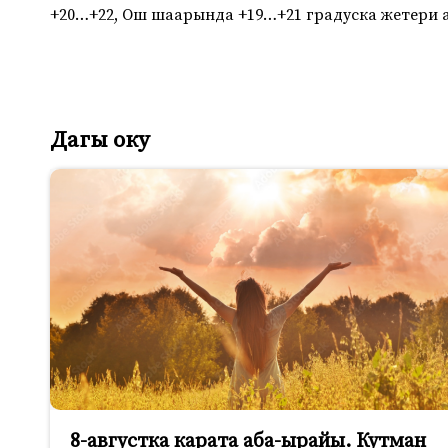
+20…+22, Ош шаарында +19…+21 градуска жетери 
Дагы оку
8-августка карата аба-ырайы. Кутман