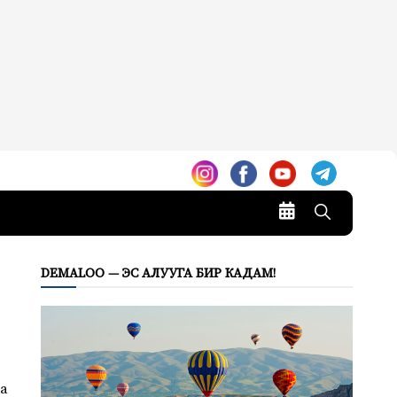
DEMALOO — ЭС АЛУУГА БИР КАДАМ!
а