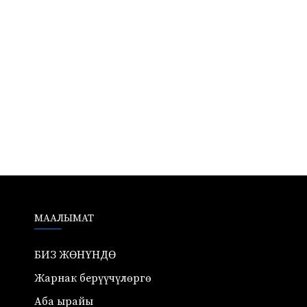
МААЛЫМАТ
БИЗ ЖӨНҮНДӨ
Жарнак берүүчүлөргө
Аба ырайы