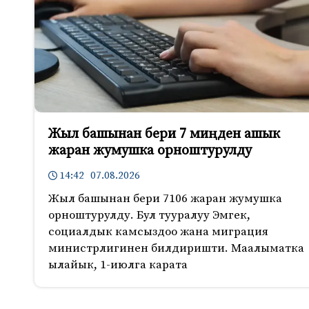
Жыл башынан бери 7 миңден ашык
жаран жумушка орноштурулду
14:42 07.08.2026
Жыл башынан бери 7106 жаран жумушка
орноштурулду. Бул тууралуу Эмгек,
социалдык камсыздоо жана миграция
министрлигинен билдиришти. Маалыматка
ылайык, 1-июлга карата
1011