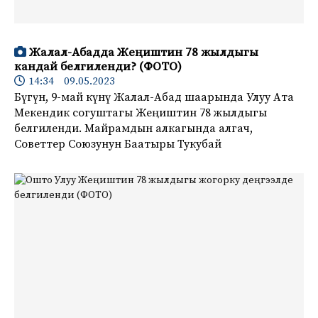
Жалал-Абадда Жеңиштин 78 жылдыгы
кандай белгиленди? (ФОТО)
14:34 09.05.2023
Бүгүн, 9-май күнү Жалал-Абад шаарында Улуу Ата
Мекендик согуштагы Жеңиштин 78 жылдыгы
белгиленди. Майрамдын алкагында алгач,
Советтер Союзунун Баатыры Тукубай