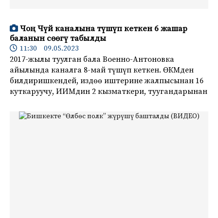
Чоң Чүй каналына түшүп кеткен 6 жашар
баланын сөөгү табылды
11:30 09.05.2023
2017-жылы туулган бала Военно-Антоновка
айылында каналга 8-май түшүп кеткен. ӨКМден
билдиришкендей, издөө иштерине жалпысынан 16
куткаруучу, ИИМдин 2 кызматкери, туугандарынан