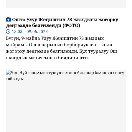
Ошто Улуу Жеңиштин 78 жылдыгы жогорку
деңгээлде белгиленди (ФОТО)
13:03 09.05.2023
Бүгүн, 9-майда Улуу Жеңиштин 78 жылдык
майрамы Ош шаарынын борбордук аянтында
жогорку деңгээлде белгиленди. Бул тууралуу Ош
шаардык мэриясынан билдиришти.