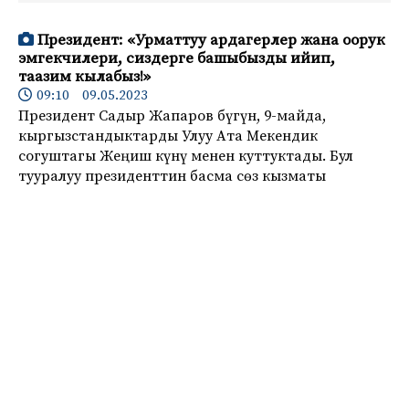
Президент: «Урматтуу ардагерлер жана оорук
эмгекчилери, сиздерге башыбызды ийип,
таазим кылабыз!»
09:10 09.05.2023
Президент Садыр Жапаров бүгүн, 9-майда,
кыргызстандыктарды Улуу Ата Мекендик
согуштагы Жеңиш күнү менен куттуктады. Бул
тууралуу президенттин басма сөз кызматы