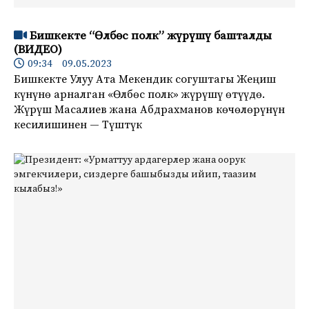
Бишкекте “Өлбөс полк” жүрүшү башталды
(ВИДЕО)
09:34 09.05.2023
Бишкекте Улуу Ата Мекендик согуштагы Жеңиш
күнүнө арналган «Өлбөс полк» жүрүшү өтүүдө.
Жүрүш Масалиев жана Абдрахманов көчөлөрүнүн
кесилишинен — Түштүк