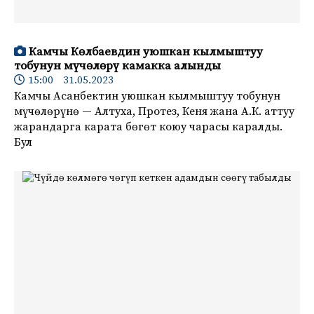
Камчы Көлбаевдин уюшкан кылмыштуу
тобунун мүчөлөрү камакка алынды
15:00 31.05.2023
Камчы Асанбектин уюшкан кылмыштуу тобунун
мүчөлөрүнө — Алтуха, Протез, Кеня жана А.К. аттуу
жарандарга карата бөгөт коюу чарасы каралды.
Бул