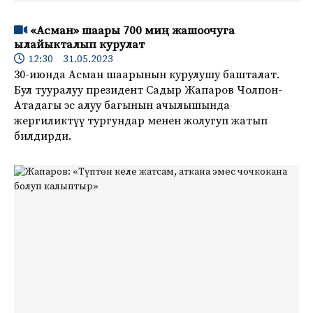
«Асман» шаары 700 миң жашоочуга
ылайыкталып курулат
12:30 31.05.2023
30-июнда Асман шаарынын курулушу башталат.
Бул тууралуу президент Садыр Жапаров Чолпон-
Атадагы эс алуу багынын ачылышында
жергиликтүү тургундар менен жолугуп жатып
билдирди.