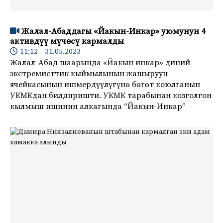
Жалал-Абаддагы «Йакын-Инкар» уюмунун 4
активдүү мүчөсү кармалды
11:12 31.05.2023
Жалал-Абад шаарында «Йакын инкар» диний-
экстремисттик кыймылынын жашыруун
ячейкасынын ишмердүүлүгүнө бөгөт коюлганын
УКМКдан билдиришти. УКМК тарабынан козголгон
кылмыш ишинин алкагында “Йакын-Инкар”