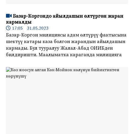
Базар-Коргондо айылдашын өлтүргөн жаран
кармалды
17:05 31.05.2023
Базар-Коргон милициясы адам өлтүрүү фактысына
шектүү катары каза болгон жарандын айылдашын
кармады. Бул тууралуу Жалал-Абад ОИИБден
билдиришти. Маалыматка караганда милицияга