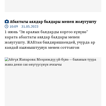
Абактагы аялдар балдары менен жолугушту
10:09 31.05.2023
1-июнь “Эл аралык балдарды коргоо күнүнө”
карата абактагы аялдар балдары менен
жолугушту. ЖАКтан билдиришкендей, учурда ар
кандай кылмыштуулук менен соттолгон