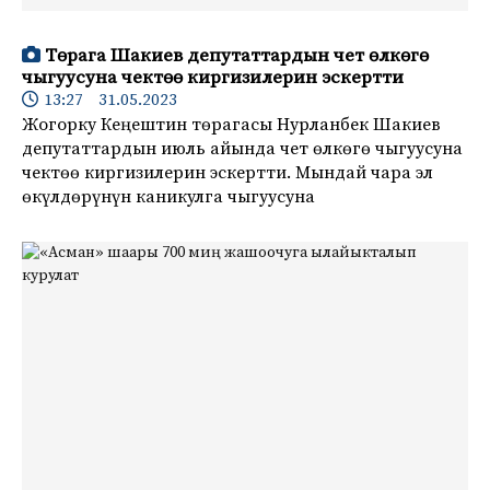
Төрага Шакиев депутаттардын чет өлкөгө
чыгуусуна чектөө киргизилерин эскертти
13:27 31.05.2023
Жогорку Кеңештин төрагасы Нурланбек Шакиев
депутаттардын июль айында чет өлкөгө чыгуусуна
чектөө киргизилерин эскертти. Мындай чара эл
өкүлдөрүнүн каникулга чыгуусуна