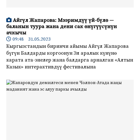
Айгүл Жапарова: Мээримдүү үй-бүлө —
баланын туура жана дени сак өнүгүүсүнүн
ачкычы
09:48 31.05.2023
Кыргызстандын биринчи айымы Айгүл Жапарова
бүгүн Балдарды коргоонун Эл аралык күнүнө
карата ата-энелер жана балдарга арналган «Алтын
Казык» интерактивдүү фестивалына