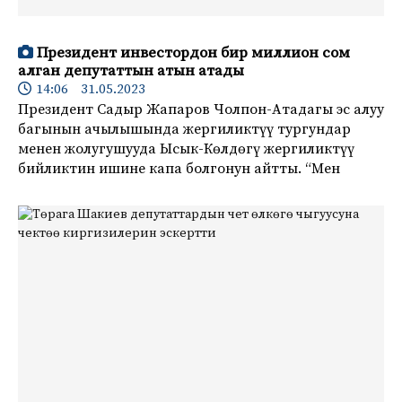
Президент инвестордон бир миллион сом
алган депутаттын атын атады
14:06 31.05.2023
Президент Садыр Жапаров Чолпон-Атадагы эс алуу
багынын ачылышында жергиликтүү тургундар
менен жолугушууда Ысык-Көлдөгү жергиликтүү
бийликтин ишине капа болгонун айтты. “Мен