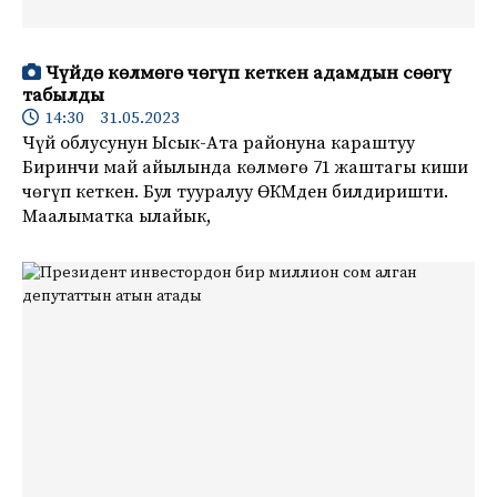
Чүйдө көлмөгө чөгүп кеткен адамдын сөөгү
табылды
14:30 31.05.2023
Чүй облусунун Ысык-Ата районуна караштуу
Биринчи май айылында көлмөгө 71 жаштагы киши
чөгүп кеткен. Бул тууралуу ӨКМден билдиришти.
Маалыматка ылайык,