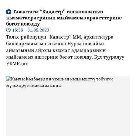
Таластагы “Кадастр” ишканасынын
кызматкерлеринин мыйзамсыз аракеттерине
бөгөт коюлду
15:58 31.05.2023
Талас районунун “Кадастр” ММ, архитектура
башкармалыгынын жана Нуржанов айыл
аймагынын айрым кызмат адамдарынын
мыйзамсыз иштерине бөгөт коюлду. Бул тууралуу
УКМКдан