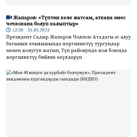
Жапаров: «Түптөн келе жатсам, аткана эмес
чочкокана болуп калыптыр»
12:20 31.05.2023
Президент Садыр Жапаров Чолпон-Атадагы эс алуу
багынын ачылышында жергиликтүү тургундар
менен жолугуп жатып, Түп районунда жол боюнда
жергиликтүү бийлик өкүлдөрүн