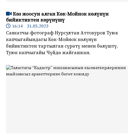
Көз жоосун алган Көк-Мойнок көлүнүн
бийиктиктен көрүнүшү
16:14 31.05.2023
Саякатчы-фотограф Нурсултан Аттокуров Туюк
капчыгайындагы Көк-Мойнок көлүнүн
бийиктиктен тартылган сүрөтү менен бөлүштү.
Туюк капчыгайы Чүйдө жайгашкан.