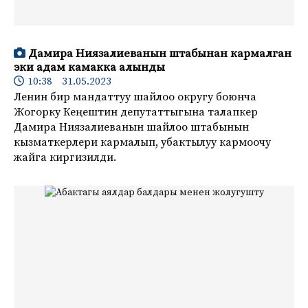
Дамира Ниязалиеванын штабынан кармалган
эки адам камакка алынды
10:38 31.05.2023
Ленин бир мандаттуу шайлоо округу боюнча
Жогорку Кеңештин депутаттыгына талапкер
Дамира Ниязалиеванын шайлоо штабынын
кызматкерлери кармалып, убактылуу кармоочу
жайга киргизилди.