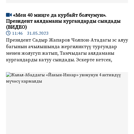
«Мен 40 миңге да курбайт болчумун».
Президент аялдаманы кургандарды сындады
(ВИДЕО)
11:46 31.05.2023
Президент Садыр Жапаров Чолпон-Атадагы эс алуу
багынын ачылышында жергиликтүү тургундар
менен жолугуп жатып, Тамчыдагы аялдаманы
кургандарды катуу сындады. Эскерте кетсек,