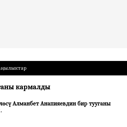
— Кыргызстан
аңылыктар
ганы кармалды
өсү Алманбет Анапияевдин бир тууганы
.