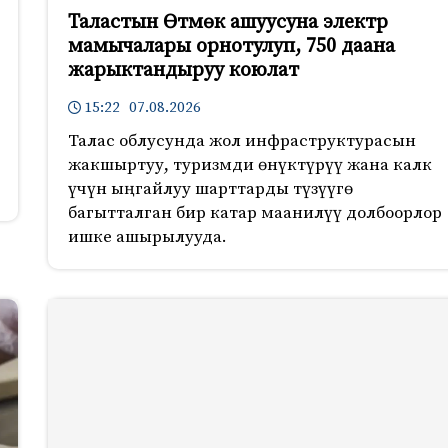
Таластын Өтмөк ашуусуна электр
мамычалары орнотулуп, 750 даана
жарыктандыруу коюлат
15:22 07.08.2026
Талас облусунда жол инфраструктурасын
жакшыртуу, туризмди өнүктүрүү жана калк
үчүн ыңгайлуу шарттарды түзүүгө
багытталган бир катар маанилүү долбоорлор
ишке ашырылууда.