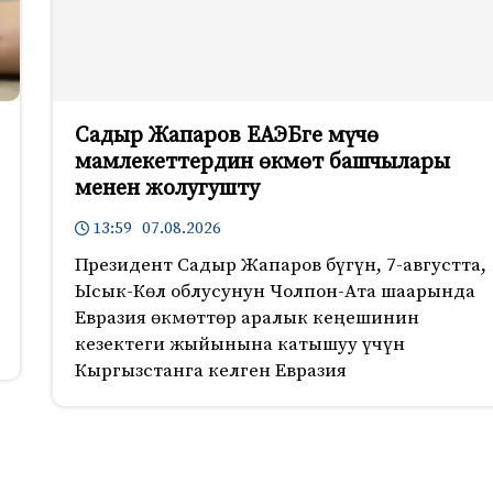
Садыр Жапаров ЕАЭБге мүчө
мамлекеттердин өкмөт башчылары
менен жолугушту
13:59 07.08.2026
Президент Садыр Жапаров бүгүн, 7-августта,
Ысык-Көл облусунун Чолпон-Ата шаарында
Евразия өкмөттөр аралык кеңешинин
кезектеги жыйынына катышуу үчүн
Кыргызстанга келген Евразия