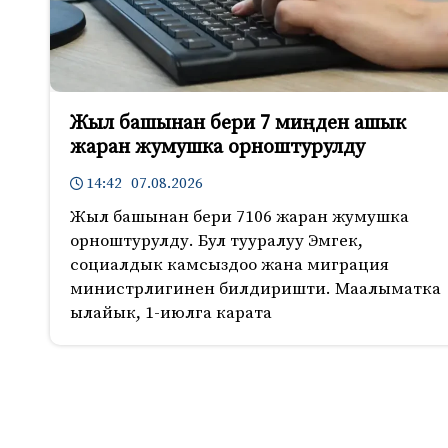
Жыл башынан бери 7 миңден ашык
жаран жумушка орноштурулду
14:42 07.08.2026
Жыл башынан бери 7106 жаран жумушка
орноштурулду. Бул тууралуу Эмгек,
социалдык камсыздоо жана миграция
министрлигинен билдиришти. Маалыматка
ылайык, 1-июлга карата
711