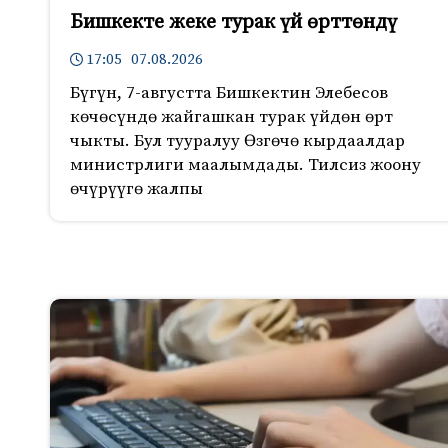
Бишкекте жеке турак үй өрттөндү
17:05 07.08.2026
Бүгүн, 7-августта Бишкектин Элебесов
көчөсүндө жайгашкан турак үйдөн өрт
чыкты. Бул тууралуу Өзгөчө кырдаалдар
министрлиги маалымдады. Тилсиз жоону
өчүрүүгө жалпы