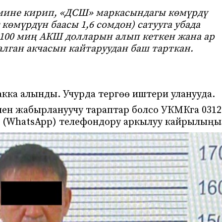
мине кирип, «ДСШ» маркасындагы көмүрдү
 көмүрдүн баасы 1,6 сомдон) сатууга убада
н 100 миң АКШ долларын алып кеткен жана ар
лган акчасын кайтаруудан баш тарткан.
кка алынды. Учурда тергөө иштери уланууда.
ен жабырлануучу тараптар болсо УКМКга 0312
4603 (WhatsApp) телефондору аркылуу кайрылыңы