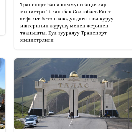
Транспорт жана коммуникациялар
министри Талантбек Солтобаев Кант
асфальт-бетон заводундагы жол куруу
иштеринин жүрүшү менен жеринен
таанышты. Бул тууралуу Транспорт
министрлиги