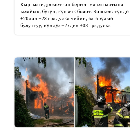
Кыргызгидрометтин берген маалыматына
ылайык, бүгүн, күн ачк болот. Бишкек: түндө
+20дан +28 градуска чейин, өзгөрүлмө
булуттуу; күндүз +27ден +33 градуска