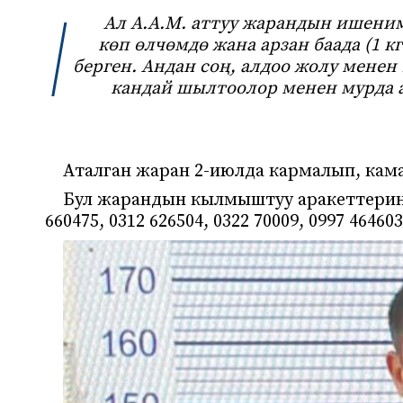
Ал А.А.М. аттуу жарандын ишени
көп өлчөмдө жана арзан баада (1 кг
берген. Андан соң, алдоо жолу мене
кандай шылтоолор менен мурда а
Аталган жаран 2-июлда кармалып, кама
Бул жарандын кылмыштуу аракеттерин
660475, 0312 626504, 0322 70009, 0997 46