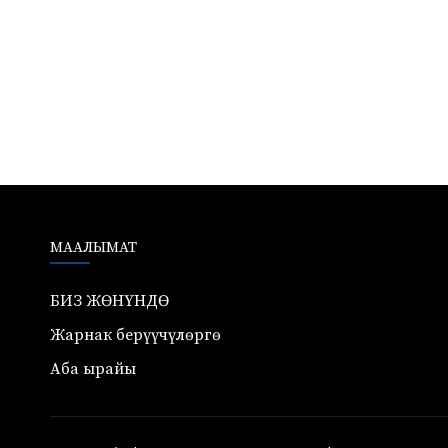
МААЛЫМАТ
БИЗ ЖӨНҮНДӨ
Жарнак берүүчүлөргө
Аба ырайы