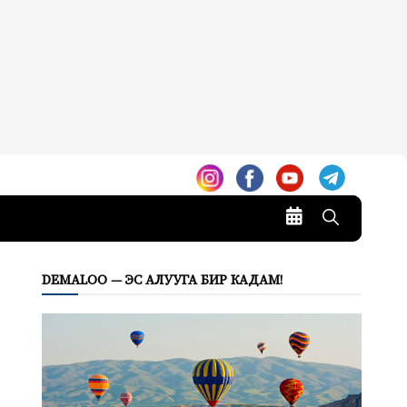
DEMALOO — ЭС АЛУУГА БИР КАДАМ!