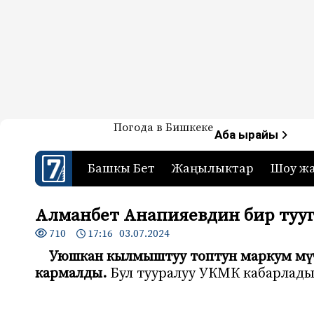
Жаңылыктар — Кыргызстан
Погода в Бишкеке
7-канал. Жаңылыктар 
Аба ырайы
Башкы Бет
Жаңылыктар
Шоу ж
Алманбет Анапияевдин бир туу
710
17:16 03.07.2024
Уюшкан кылмыштуу топтун маркум мүч
кармалды.
Бул тууралуу УКМК кабарлады