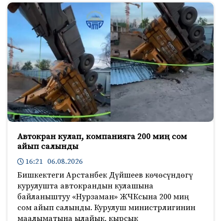
Автокран кулап, компанияга 200 миң сом
айып салынды
16:21 06.08.2026
Бишкектеги Арстанбек Дүйшеев көчөсүндөгү
курулушта автокрандын кулашына
байланыштуу «Нурзаман» ЖЧКсына 200 миң
сом айып салынды. Курулуш министрлигинин
маалыматына ылайык, кырсык