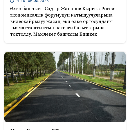
14:10 06.08.2026
Өлкө башчысы Садыр Жапаров Кыргыз-Россия
экономикалык форумунун катышуучуларына
видеокайрылуу жасап, эки өлкө ортосундагы
кызматташтыктын негизги багыттарына
токтолду. Мамлекет башчысы Бишкек