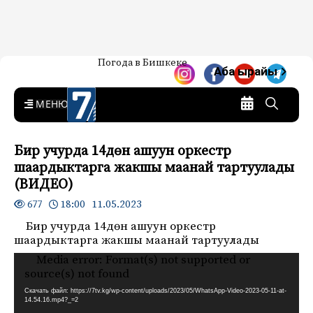
Жаңылыктар — Кыргызстан
Погода в Бишкеке
7-канал. Жаңылыктар —
Аба ырайы
Кыргызстан
MENU
Бир учурда 14дөн ашуун оркестр
шаардыктарга жакшы маанай тартуулады
(ВИДЕО)
18:00 11.05.2023
677
Бир учурда 14дөн ашуун оркестр
шаардыктарга жакшы маанай тартуулады
Media error: Format(s) not supported or
Видеоплеер
source(s) not found
Скачать файл: https://7tv.kg/wp-content/uploads/2023/05/WhatsApp-Video-2023-05-11-at-
14.54.16.mp4?_=2