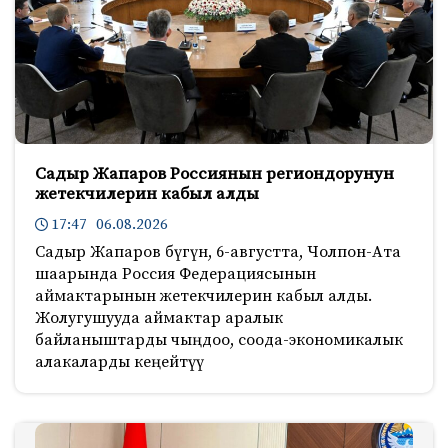
Садыр Жапаров Россиянын региондорунун
жетекчилерин кабыл алды
17:47 06.08.2026
Садыр Жапаров бүгүн, 6-августта, Чолпон-Ата
шаарында Россия Федерациясынын
аймактарынын жетекчилерин кабыл алды.
Жолугушууда аймактар аралык
байланыштарды чыңдоо, соода-экономикалык
алакаларды кеңейтүү