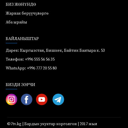
БИЗ ЖӨНҮНДӨ
Жарнак берүүчүлөргө
Аба ырайы
БАЙЛАНЫШТАР
Дарек: Кыргызстан, Бишкек, Байтик Баатыра к. 53
Телефон: +996 555 56 56 35
WhatsApp: +996 777 20 55 80
БИЗДИ ЭЭРЧИ
©7tv.kg | Бардык укуктар корголгон | 2017 жыл