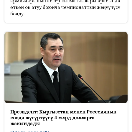
армияларынын аскер кызматчылары арасында
өткөн ок атуу боюнча чемпионаттын жеңүүчүсү
болду.
Президент: Кыргызстан менен Росссиянын
соода жүгүртүүсү 4 млрд долларга
жакындады