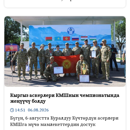
Кыргыз аскерлери КМШнын чемпионатында
жеңүүчү болду
14:51 06.08.2026
Бүгүн, 6-августта Куралдуу Күчтөрдүн асерлери
КМШга мүчө мамлекеттердин достук