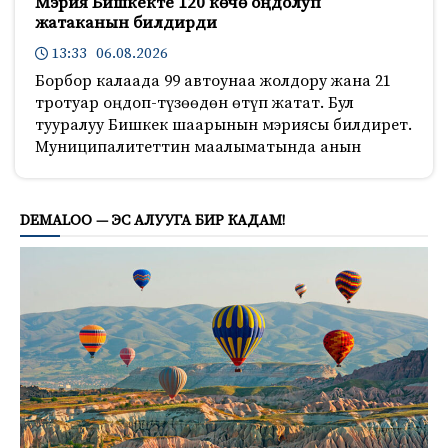
Мэрия Бишкекте 120 көчө оңдолуп
жатаканын билдирди
13:33 06.08.2026
Борбор калаада 99 автоунаа жолдору жана 21
тротуар оңдоп-түзөөдөн өтүп жатат. Бул
тууралуу Бишкек шаарынын мэриясы билдирет.
Муниципалитеттин маалыматында анын
678
DEMALOO — ЭС АЛУУГА БИР КАДАМ!