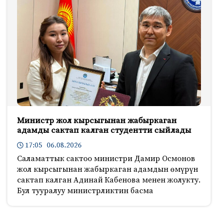
Министр жол кырсыгынан жабыркаган
адамды сактап калган студентти сыйлады
17:05 06.08.2026
Саламаттык сактоо министри Дамир Осмонов
жол кырсыгынан жабыркаган адамдын өмүрүн
сактап калган Адинай Кабенова менен жолукту.
Бул тууралуу министрликтин басма