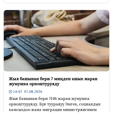
Жыл башынан бери 7 миңден ашык жаран
жумушка орноштурулду
14:42 07.08.2026
Жыл башынан бери 7106 жаран жумушка
орноштурулду. Бул тууралуу Эмгек, социалдык
камсыздоо жана миграция министрлигинен