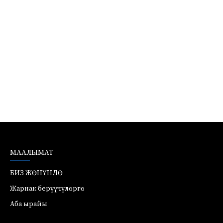
МААЛЫМАТ
БИЗ ЖӨНҮНДӨ
Жарнак берүүчүлөргө
Аба ырайы