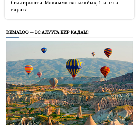
билдиришти. Маалыматка ылайык, 1-июлга
карата
705
DEMALOO — ЭС АЛУУГА БИР КАДАМ!