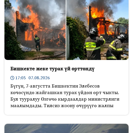
Бишкекте жеке турак үй өрттөндү
17:05 07.08.2026
Бүгүн, 7-августта Бишкектин Элебесов
көчөсүндө жайгашкан турак үйдөн өрт чыкты.
Бул тууралуу Өзгөчө кырдаалдар министрлиги
маалымдады. Тилсиз жоону өчүрүүгө жалпы