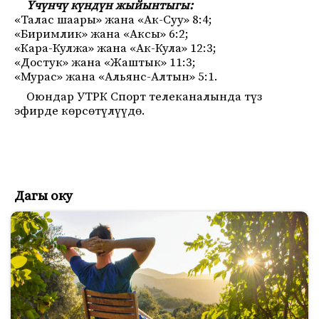
Үчүнчү күндүн жыйынтыгы:
«Талас шаары» жана «Ак-Суу» 8:4;
«Биримлик» жана «Аксы» 6:2;
«Кара-Кулжа» жана «Ак-Кула» 12:3;
«Достук» жана «Жаштык» 11:3;
«Мурас» жана «Альянс-Алтын» 5:1.
Оюндар УТРК Спорт телеканалында түз
эфирде көрсөтүлүүдө.
Дагы оку