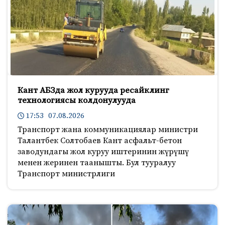
Кант АБЗда жол курууда ресайклинг
технологиясы колдонулууда
17:53 07.08.2026
Транспорт жана коммуникациялар министри
Талантбек Солтобаев Кант асфальт-бетон
заводундагы жол куруу иштеринин жүрүшү
менен жеринен таанышты. Бул тууралуу
Транспорт министрлиги