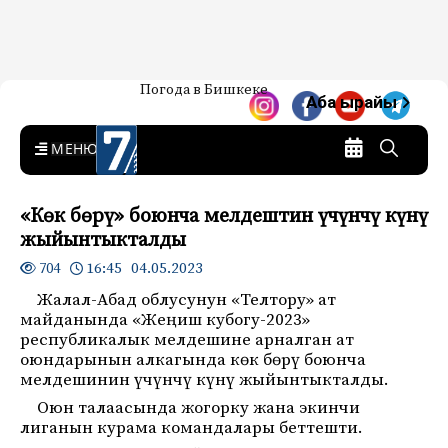
Жаңылыктар — Кыргызстан
Погода в Бишкеке
7-канал. Жаңылыктар —
Аба ырайы
Кыргызстан
MENU
«Көк бөрү» боюнча мелдештин үчүнчү күнү
жыйынтыкталды
16:45 04.05.2023
704
Жалал-Абад облусунун «Телтору» ат
майданында «Жеңиш кубогу-2023»
республикалык мелдешине арналган ат
оюндарынын алкагында көк бөрү боюнча
мелдешинин үчүнчү күнү жыйынтыкталды.
Оюн талаасында жогорку жана экинчи
лиганын курама командалары беттешти.