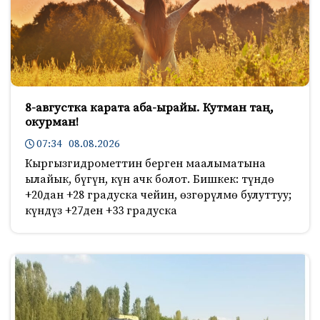
8-августка карата аба-ырайы. Кутман таң,
окурман!
07:34 08.08.2026
Кыргызгидрометтин берген маалыматына
ылайык, бүгүн, күн ачк болот. Бишкек: түндө
+20дан +28 градуска чейин, өзгөрүлмө булуттуу;
күндүз +27ден +33 градуска