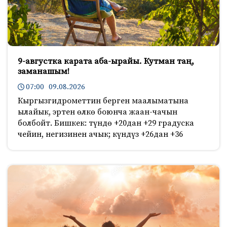
9-августка карата аба-ырайы. Кутман таң,
заманашым!
07:00 09.08.2026
Кыргызгидрометтин берген маалыматына
ылайык, эртен өлкө боюнча жаан-чачын
болбойт. Бишкек: түндө +20дан +29 градуска
чейин, негизинен ачык; күндүз +26дан +36