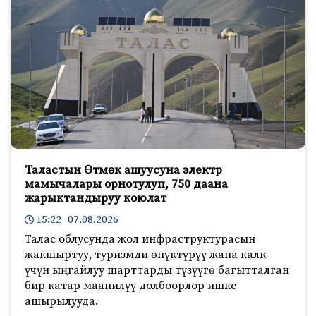
Таластын Өтмөк ашуусуна электр
мамычалары орнотулуп, 750 даана
жарыктандыруу коюлат
15:22 07.08.2026
Талас облусунда жол инфраструктурасын
жакшыртуу, туризмди өнүктүрүү жана калк
үчүн ыңгайлуу шарттарды түзүүгө багытталган
бир катар маанилүү долбоорлор ишке
ашырылууда.