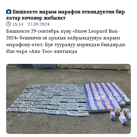
Бишкекте жарым марафон өткөндүктөн бир
катар көчөлөр жабылат
15:14 27.09.2024
Бишкекте 29-сентябрь күнү «Snow Leopard Run-
2024» бешинчи эл аралык кайрымдуулук жарым
марафону өтөт. Бул тууралуу мэриядан билдирди.
Иш-чара «Ала-Тоо» аянтында