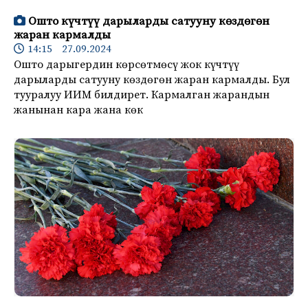
Ошто күчтүү дарыларды сатууну көздөгөн
жаран кармалды
14:15 27.09.2024
Ошто дарыгердин көрсөтмөсү жок күчтүү
дарыларды сатууну көздөгөн жаран кармалды. Бул
тууралуу ИИМ билдирет. Кармалган жарандын
жанынан кара жана көк