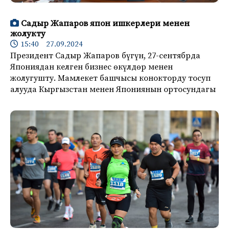
Садыр Жапаров япон ишкерлери менен
жолукту
15:40 27.09.2024
Президент Садыр Жапаров бүгүн, 27-сентябрда
Япониядан келген бизнес өкүлдөр менен
жолугушту. Мамлекет башчысы конокторду тосуп
алууда Кыргызстан менен Япониянын ортосундагы