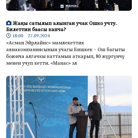
Жаңы сатылып алынган учак Ошко учту.
Билеттин баасы канча?
18:00 27.09.2024
«Асман Эйрлайнс» мамлекеттик
авиакомпаниясынын учагы Бишкек – Ош багыты
боюнча алгачкы каттамын аткарып, 80 жүргүнчү
менен учуп кетти. «Манас» эл