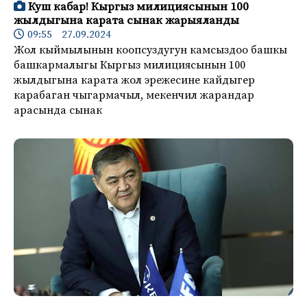
Куш кабар! Кыргыз милициясынын 100
жылдыгына карата сынак жарыяланды
09:55 27.09.2024
Жол кыймылынын коопсуздугун камсыздоо башкы
башкармалыгы Кыргыз милициясынын 100
жылдыгына карата жол эрежесине кайдыгер
карабаган чыгармачыл, мекенчил жарандар
арасында сынак