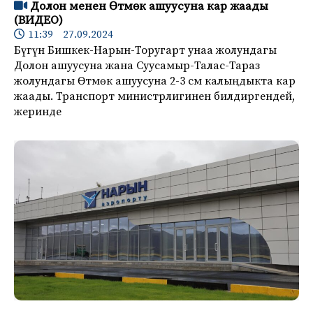
Долон менен Өтмөк ашуусуна кар жаады
(ВИДЕО)
11:39 27.09.2024
Бүгүн Бишкек-Нарын-Торугарт унаа жолундагы
Долон ашуусуна жана Суусамыр-Талас-Тараз
жолундагы Өтмөк ашуусуна 2-3 см калыңдыкта кар
жаады. Транспорт министрлигинен билдиргендей,
жеринде