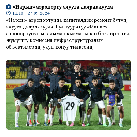
«Нарын» аэропорту ачууга даярдалууда
11:10 27.09.2024
«Нарын» аэропортунда капиталдык ремонт бүтүп,
ачууга даярдалууда. Бул тууралуу «Манас»
аэропортунун маалымат кызматынан билдиришти.
Жумушчу комиссия инфраструктуралык
объектилерди, учуп-конуу тилкесин,