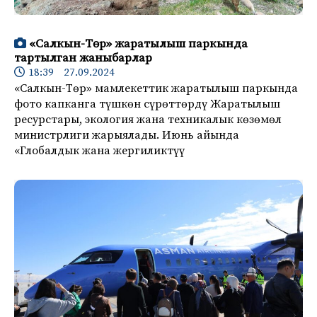
«Салкын-Төр» жаратылыш паркында
тартылган жаныбарлар
18:39 27.09.2024
«Салкын-Төр» мамлекеттик жаратылыш паркында
фото капканга түшкөн сүрөттөрдү Жаратылыш
ресурстары, экология жана техникалык көзөмөл
министрлиги жарыялады. Июнь айында
«Глобалдык жана жергиликтүү