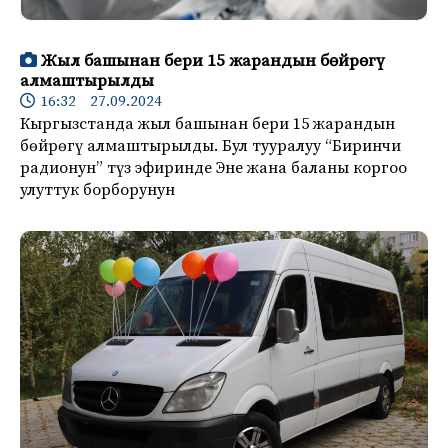
Жыл башынан бери 15 жарандын бөйрөгү
алмаштырылды
16:32 27.09.2024
Кыргызстанда жыл башынан бери 15 жарандын
бөйрөгү алмаштырылды. Бул тууралуу “Биринчи
радионун” түз эфиринде Эне жана баланы коргоо
улуттук борборунун