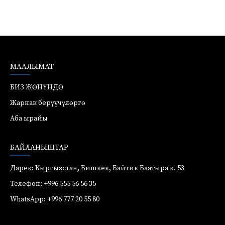
МААЛЫМАТ
БИЗ ЖӨНҮНДӨ
Жарнак берүүчүлөргө
Аба ырайы
БАЙЛАНЫШТАР
Дарек: Кыргызстан, Бишкек, Байтик Баатыра к. 53
Телефон: +996 555 56 56 35
WhatsApp: +996 777 20 55 80