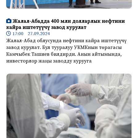
Жалал-Абадда 400 млн долларлык нефтини
кайра иштетүүчү завод курулат
17:00 27.09.2024
Жалал-Абад облусунда нефтини кайра иштетүүчү
завод курулат. Бул тууралуу УКМКнын төрагасы
Камчыбек Ташиев билдирди. Анын айтымында,
инвесторлор жаңы заводду курууга