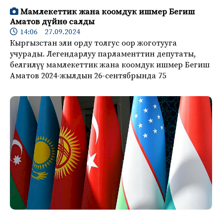
Мамлекеттик жана коомдук ишмер Бегиш
Аматов дүйнө салды
14:06 27.09.2024
Кыргызстан эли орду толгус оор жоготууга
учурады. Легендарлуу парламенттин депутаты,
белгилүү мамлекеттик жана коомдук ишмер Бегиш
Аматов 2024-жылдын 26-сентябрында 75