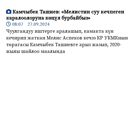
Камчыбек Ташиев: «Мелистин суу кечпеген
каралоолоруна көңүл бурбайбыз»
08:07 27.09.2024
Чуулгандуу иштерге аралашып, камакта күн
кечирип жаткан Мелис Аспеков кечээ КР УКМКнын
төрагасы Камчыбек Ташиевге арыз жазып, 2020-
жылы шайлоо маалында