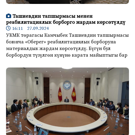
Ташиевдин тапшырмасы менен
реабилитациялык борборго жардам көрсөтүлдү
16:11 27.09.2024
УКМК төрагасы Камчыбек Ташиевдин тапшырмасы
боюнча «Оберег» реабилитациялык борборуна
материалдык жардам көрсөтүлдү. Бүгүн бул
борбордун түзүлгөн күнүнө карата майыптыгы бар