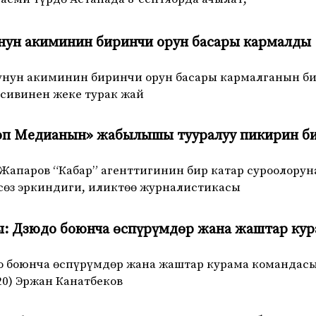
унун акиминин биринчи орун басары кармалды
унун акиминин биринчи орун басары кармалганын би
сивинен жеке турак жай
оп Медианын» жабылышы тууралуу пикирин б
апаров “Кабар” агенттигинин бир катар суроолорун
сөз эркиндиги, иликтөө журналистикасы
ы: Дзюдо боюнча өспүрүмдөр жана жаштар кур
 боюнча өспүрүмдөр жана жаштар курама командасы 
0) Эржан Канатбеков