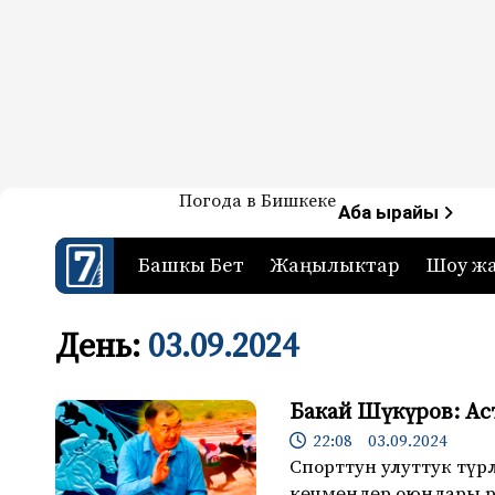
Жаңылыктар — Кыргызстан
Погода в Бишкеке
7-канал. Жаңылыктар 
Аба ырайы
Башкы Бет
Жаңылыктар
Шоу ж
День:
03.09.2024
Бакай Шүкүров: Ас
22:08 03.09.2024
Спорттун улуттук тү
көчмөндөр оюндары ра