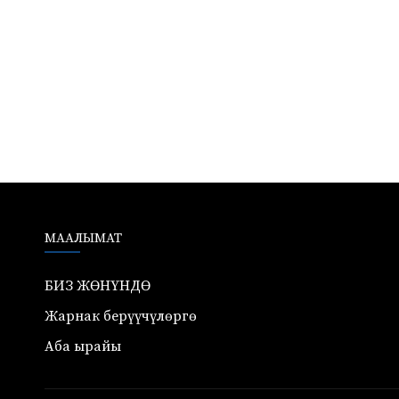
МААЛЫМАТ
БИЗ ЖӨНҮНДӨ
Жарнак берүүчүлөргө
Аба ырайы