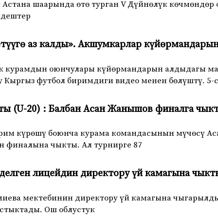
ү Астана шаарында өтө турган V Дүйнөлүк көчмөндөр
лдештер
түүгө аз калды». Акшумкарлар күйөрмандары
ук курамдын оюнчулары күйөрмандарын алдыдагы ма
у Кыргыз футбол биримдиги видео менен бөлүштү. 5-
ы (U-20) : Балбан Асан Жанышов финалга чык
рим күрөшү боюнча курама командасынын мүчөсү А
 финалына чыкты. Ал турнирге 87
делген лицейдин директору үй камагына чыкт
иева мектебинин директору үй камагына чыгарылды. 
стыктады. Ош облустук