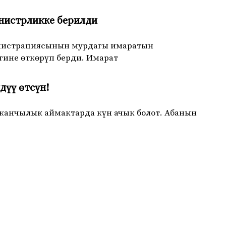
нистрликке берилди
инистрациясынын мурдагы имаратын
ине өткөрүп берди. Имарат
дүү өтсүн!
йканчылык аймактарда күн ачык болот. Абанын