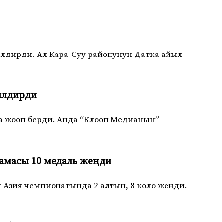
лдирди. Ал Кара-Суу районунун Датка айыл
илдирди
а жооп берди. Анда “Клооп Медианын”
амасы 10 медаль жеңди
Азия чемпионатында 2 алтын, 8 коло жеңди.