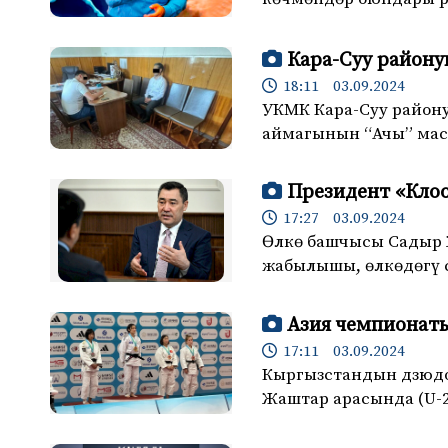
Кара-Суу район
18:11 03.09.2024
УКМК Кара-Суу район
аймагынын “Ачы” мас
Президент «Кло
17:27 03.09.2024
Өлкө башчысы Садыр Ж
жабылышы, өлкөдөгү 
Азия чемпионат
17:11 03.09.2024
Кыргызстандын дзюдо
Жаштар арасында (U-2