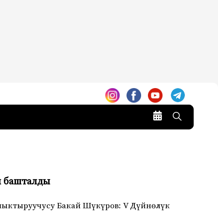
н башталды
шыктыруучусу Бакай Шүкүров: V Дүйнөлүк