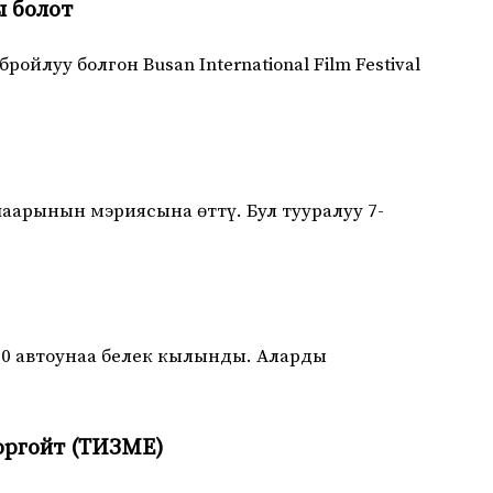
ы болот
луу болгон Busan International Film Festival
аарынын мэриясына өттү. Бул тууралуу 7-
0 автоунаа белек кылынды. Аларды
оргойт (ТИЗМЕ)