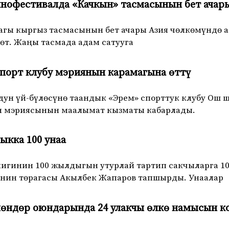
инофестивалда «Качкын» тасмасынын бет ачар
 кыргыз тасмасынын бет ачары Азия чөлкөмүндө аброй
өт. Жаңы тасмада адам сатууга
порт клубу мэриянын карамагына өттү
н үй-бүлөсүнө таандык «Эрем» спорттук клубу Ош ш
н мэриясынын маалымат кызматы кабарлады.
кка 100 унаа
игинин 100 жылдыгын утурлай тартип сакчыларга 10
нин төрагасы Акылбек Жапаров тапшырды. Унаалар
мөндөр оюндарында 24 улакчы өлкө намысын к