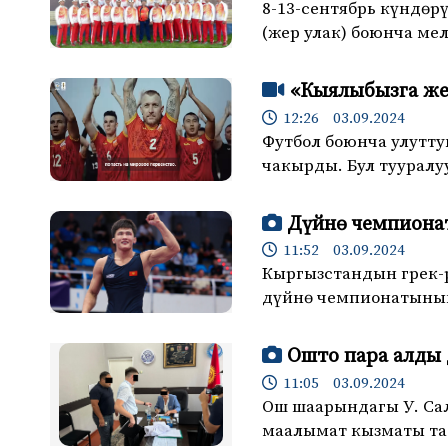
8-13-сентябрь күндөр
(жер улак) боюнча ме
«Кыялыбызга же
12:26 03.09.2024
Футбол боюнча улутт
чакырды. Бул тууралу
Дүйнө чемпионат
11:52 03.09.2024
Кыргызстандын грек-
дүйнө чемпионатынын
Ошто пара алды 
11:05 03.09.2024
Ош шаарындагы У. Сал
маалымат кызматы та