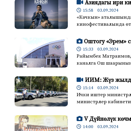
Азиядагы ири к
15:58 03.09.2024
«Качкын» аталышындагы
кинофестивалында өт
Оштогу «Эрем» с
15:33 03.09.2024
Райымбек Матраимовду
каналга Ош шаарыны
ИИМ: Жүз жылды
15:14 03.09.2024
Ички иштер министрл
министрлер кабинети
V Дүйнөлүк көч
14:00 03.09.2024