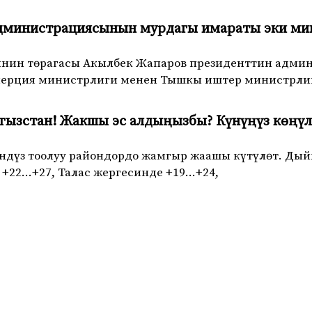
дминистрациясынын мурдагы имараты эки ми
нин төрагасы Акылбек Жапаров президенттин адм
ерция министрлиги менен Тышкы иштер министрлиг
гызстан! Жакшы эс алдыңызбы? Күнүңүз көңүл
үндүз тоолуу райондордо жамгыр жаашы күтүлөт. Ды
+22…+27, Талас жергесинде +19…+24,