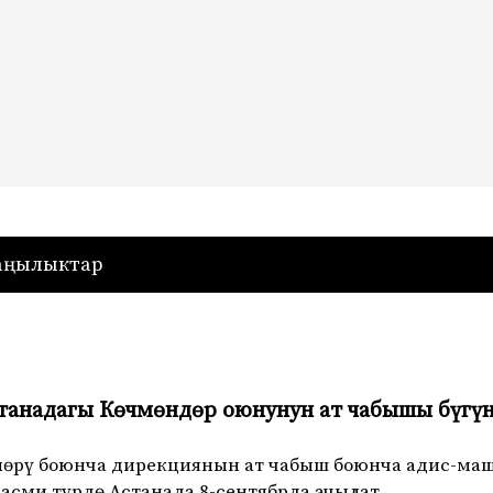
— Кыргызстан
аңылыктар
танадагы Көчмөндөр оюнунун ат чабышы бүгү
рлөрү боюнча дирекциянын ат чабыш боюнча адис-ма
сми түрдө Астанада 8-сентябрда ачылат,