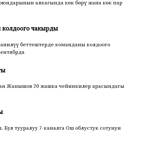
 оюндарынын алкагында көк бөрү жана көк пар
н колдоого чакырды
анилүү беттештерде команданы колдоого
сентябрда
ты
сан Жанышов 20 жашка чейинкилер арасындагы
ы
Бул тууралуу 7-каналга Ош облустук сотунун